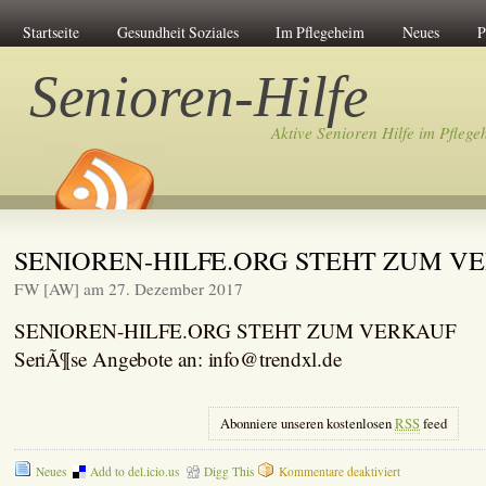
Startseite
Gesundheit Soziales
Im Pflegeheim
Neues
P
Senioren-Hilfe
Aktive Senioren Hilfe im Pflege
SENIOREN-HILFE.ORG STEHT ZUM V
FW [AW] am 27. Dezember 2017
SENIOREN-HILFE.ORG STEHT ZUM VERKAUF
SeriÃ¶se Angebote an: info@trendxl.de
Abonniere unseren kostenlosen
RSS
feed
für
Neues
Add to del.icio.us
Digg This
Kommentare deaktiviert