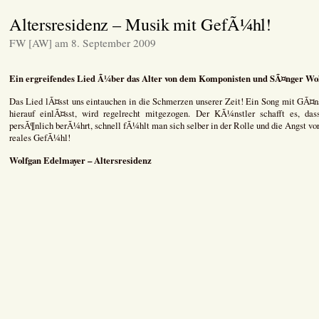
SENIOREN-
HILFE.ORG
Altersresidenz – Musik mit GefÃ¼hl!
STEHT
ZUM
FW [AW] am 8. September 2009
VERKAUF
Ein ergreifendes Lied Ã¼ber das Alter von dem Komponisten und SÃ¤nger Wo
Das Lied lÃ¤sst uns eintauchen in die Schmerzen unserer Zeit! Ein Song mit GÃ¤ns
hierauf einlÃ¤sst, wird regelrecht mitgezogen. Der KÃ¼nstler schafft es, da
persÃ¶nlich berÃ¼hrt, schnell fÃ¼hlt man sich selber in der Rolle und die Angst vor 
reales GefÃ¼hl!
Wolfgan Edelmayer – Altersresidenz