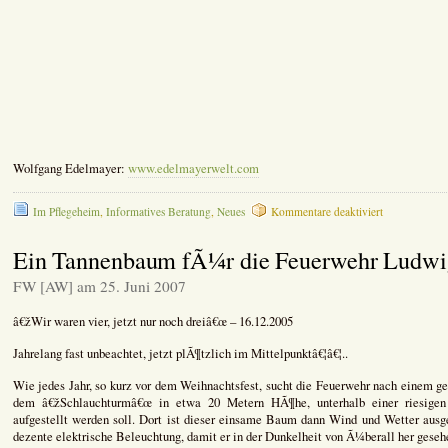
Wolfgang Edelmayer:
www.edelmayerwelt.com
für
Im Pflegeheim
,
Informatives Beratung
,
Neues
Kommentare deaktiviert
Altersresidenz
–
Ein Tannenbaum fÃ¼r die Feuerwehr Ludwi
Musik
mit
FW [AW] am 25. Juni 2007
GefÃ¼hl!
â€žWir waren vier, jetzt nur noch dreiâ€œ – 16.12.2005
Jahrelang fast unbeachtet, jetzt plÃ¶tzlich im Mittelpunktâ€¦â€¦..
Wie jedes Jahr, so kurz vor dem Weihnachtsfest, sucht die Feuerwehr nach einem g
dem â€žSchlauchturmâ€œ in etwa 20 Metern HÃ¶he, unterhalb einer riesigen 
aufgestellt werden soll. Dort ist dieser einsame Baum dann Wind und Wetter aus
dezente elektrische Beleuchtung, damit er in der Dunkelheit von Ã¼berall her geseh