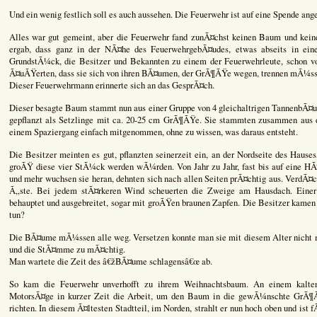
Und ein wenig festlich soll es auch aussehen. Die Feuerwehr ist auf eine Spende ange
Alles war gut gemeint, aber die Feuerwehr fand zunÃ¤chst keinen Baum und keine
ergab, dass ganz in der NÃ¤he des FeuerwehrgebÃ¤udes, etwas abseits in ein
GrundstÃ¼ck, die Besitzer und Bekannten zu einem der Feuerwehrleute, schon vo
Ã¤uÃŸerten, dass sie sich von ihren BÃ¤umen, der GrÃ¶ÃŸe wegen, trennen mÃ¼ss
Dieser Feuerwehrmann erinnerte sich an das GesprÃ¤ch.
Dieser besagte Baum stammt nun aus einer Gruppe von 4 gleichaltrigen TannenbÃ¤u
gepflanzt als Setzlinge mit ca. 20-25 cm GrÃ¶ÃŸe. Sie stammten zusammen aus
einem Spaziergang einfach mitgenommen, ohne zu wissen, was daraus entsteht.
Die Besitzer meinten es gut, pflanzten seinerzeit ein, an der Nordseite des Hause
groÃŸ diese vier StÃ¼ck werden wÃ¼rden. Von Jahr zu Jahr, fast bis auf eine HÃ
und mehr wuchsen sie heran, dehnten sich nach allen Seiten prÃ¤chtig aus. VerdÃ¤
Ã„ste. Bei jedem stÃ¤rkeren Wind scheuerten die Zweige am Hausdach. Einer 
behauptet und ausgebreitet, sogar mit groÃŸen braunen Zapfen. Die Besitzer kame
tun?
Die BÃ¤ume mÃ¼ssen alle weg. Versetzen konnte man sie mit diesem Alter nicht 
und die StÃ¤mme zu mÃ¤chtig.
Man wartete die Zeit des â€žBÃ¤ume schlagensâ€œ ab.
So kam die Feuerwehr unverhofft zu ihrem Weihnachtsbaum. An einem kalten
MotorsÃ¤ge in kurzer Zeit die Arbeit, um den Baum in die gewÃ¼nschte GrÃ¶
richten. In diesem Ã¤ltesten Stadtteil, im Norden, strahlt er nun hoch oben und ist