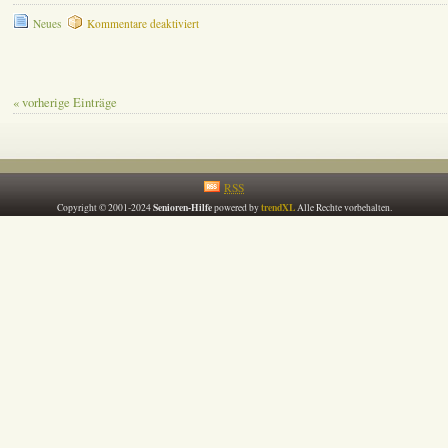
für
Neues
Kommentare deaktiviert
Senioren-
Hilfe:
Neues
Gewand
« vorherige Einträge
&
Gedenken
RSS
Senioren-Hilfe
trendXL
Copyright © 2001-2024
powered by
Alle Rechte vorbehalten.