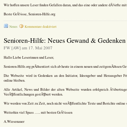
Wir hoffen unsere Leser finden Gefallen daran, und das eine oder andere dÃ¼rfte mit 
Beste GrÃ¼sse, Senioren-Hilfe.org
für
Neues
Kommentare deaktiviert
Neues
Textmaterial
Senioren-Hilfe: Neues Gewand & Gedenken
aus
dem
FW [AW] am 17. Mai 2007
Archiv
Hallo Liebe Leserinnen und Leser,
Senioren-Hilfe.org prÃ¤sentiert sich ab heute in einem neuen und zeitgemÃ¤ssen G
Die Webseite wird in Gedenken an den Initiator, Ideengeber und Herausgeber Fr
online bleiben.
Alle Artikel, News und Bilder der alten Webseite wurden erfolgreich Ã¼bertrage
VerÃ¶ffentlichungen gestÃ¶bert werden.
Wir werden von Zeit zu Zeit, noch nicht verÃ¶ffentlichte Texte und Berichte online s
Weiterhin viel Spass ….. mit besten GrÃ¼ssen
A.Wiesenauer