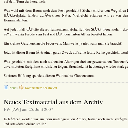
auf dem Turm der Feuerwehr.
Was wohl mit dem Baum nach dem Fest geschieht? Sicher wird er den Weg allen I
HÃ¤ckselplatz landen, zurÃ¼ck zur Natur. Vielleicht erfahren wir es von de
Kommandanten.
Auf jeden Fall dÃ¼rfte dieser Tannenbaum sicherlich der StÃ¤dt. Feuerwehr – du
â€“ ein wenig Freude zum Fest und fÃ¼r den harten Alltag bereitet haben.
Ein kleines Geschenk an die Feuerwehr. Man weiss ja nie, wann man sie braucht!
Jetzt ist dieser Baum fÃ¼r einen guten Zweck auf seine letzte Reise geschickt word
Was geschieht mit den noch stehenden Ã¼brigen drei ausgewachsenen TannenbÃ
unvermuteten Ereignisse wird sicher folgen. Brennholz ist heutzutage wieder stark ge
Senioren-Hilfe.org spendete diesen Weihnachts-/Tannenbaum.
für
Neues
Kommentare deaktiviert
Ein
Tannenbaum
Neues Textmaterial aus dem Archiv
fÃ¼r
die
FW [AW] am 25. Juni 2007
Feuerwehr
Ludwigsburg
In KÃ¼rze werden wir aus dem umfangreichen Archiv, bisher noch nicht verÃ¶ffen
und Anekdoten online stellen.