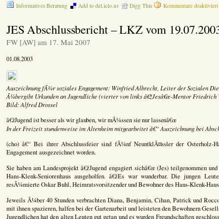
Informatives Beratung
Add to del.icio.us
Digg This
Kommentare deaktiviert
JES Abschlussbericht – LKZ vom 19.07.200
FW [AW] am 17. Mai 2007
01.08.2003
Auszeichnung fÃ¼r soziales Engagement: Winfried Albrecht, Leiter der Sozialen Die
Ã¼bergibt Urkunden an Jugendliche (vierter von links â€žJesâ€œ-Mentor Friedrich
Bild: Alfred Drossel
â€žJugend ist besser als wir glauben, wir mÃ¼ssen sie nur lassenâ€œ
In der Freizeit stundenweise im Altenheim mitgearbeitet â€“ Auszeichnung bei Absch
(cho) â€“ Bei ihrer Abschlussfeier sind fÃ¼nf NeuntklÃ¤ssler der Osterholz-H
Engagement ausgezeichnet worden.
Sie haben am Landesprojekt â€žJugend engagiert sichâ€œ (Jes) teilgenommen und 
Hans-Klenk-Seniorenhaus ausgeholfen. â€žEs war wunderbar. Die jungen Leute
resÃ¼mierte Oskar Buhl, Heimratsvorsitzender und Bewohner des Hans-Klenk-Hauses
Jeweils Ã¼ber 40 Stunden verbrachten Diana, Benjamin, Cihan, Patrick und Rocco
mit ihnen spazieren, halfen bei der Gartenarbeit und leisteten den Bewohnern Gese
Jugendlichen hat den alten Leuten gut getan und es wurden Freundschaften geschlos