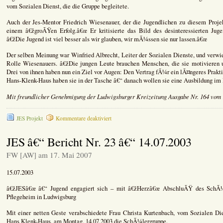
vom Sozialen Dienst, die die Gruppe begleitete.
Auch der Jes-Mentor Friedrich Wiesenauer, der die Jugendlichen zu diesem Projek
einem â€žgroÃŸen Erfolg.â€œ Er kritisierte das Bild des desinteressierten Juge
â€žDie Jugend ist viel besser als wir glauben, wir mÃ¼ssen sie nur lassen.â€œ
Der selben Meinung war Winfried Albrecht, Leiter der Sozialen Dienste, und verwie
Rolle Wiesenauers. â€žDie jungen Leute brauchen Menschen, die sie motivieren 
Drei von ihnen haben nun ein Ziel vor Augen: Den Vertrag fÃ¼r ein lÃ¤ngeres Prak
Hans-Klenk-Haus haben sie in der Tasche â€“ danach wollen sie eine Ausbildung im
Mit freundlicher Genehmigung der Ludwigsburger Kreizeitung Ausgabe Nr. 164 vom 1
für
JES Projekt
Kommentare deaktiviert
JES
Abschlussbericht
JES â€“ Bericht Nr. 23 â€“ 14.07.2003
–
LKZ
FW [AW] am 17. Mai 2007
vom
19.07.2003
15.07.2003
â€žJESâ€œ â€“ Jugend engagiert sich – mit â€žHerzâ€œ AbschluÃŸ des SchÃ¼l
Pflegeheim in Ludwigsburg
Mit einer netten Geste verabschiedete Frau Christa Kurtenbach, vom Sozialen D
Hans Klenk-Haus, am Montag, 14.07.2003 die SchÃ¼lergruppe.