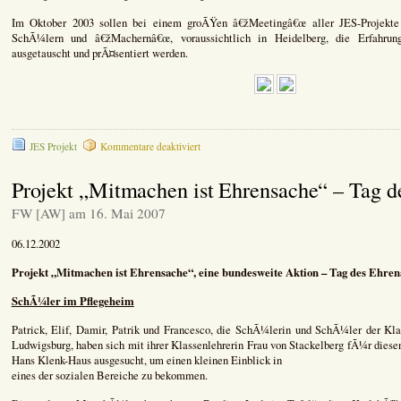
Im Oktober 2003 sollen bei einem groÃŸen â€žMeetingâ€œ aller JES-Projekte
SchÃ¼lern und â€žMachernâ€œ, voraussichtlich in Heidelberg, die Erfahrun
ausgetauscht und prÃ¤sentiert werden.
für
JES Projekt
Kommentare deaktiviert
JES
â€“
Projekt „Mitmachen ist Ehrensache“ – Tag 
Bericht
Nr.
FW [AW] am 16. Mai 2007
23
â€“
06.12.2002
14.07.2003
Projekt „Mitmachen ist Ehrensache“, eine bundesweite Aktion – Tag des Ehren
SchÃ¼ler im Pflegeheim
Patrick, Elif, Damir, Patrik und Francesco, die SchÃ¼lerin und SchÃ¼ler der Kl
Ludwigsburg, haben sich mit ihrer Klassenlehrerin Frau von Stackelberg fÃ¼r die
Hans Klenk-Haus ausgesucht, um einen kleinen Einblick in
eines der sozialen Bereiche zu bekommen.