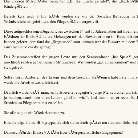
Die anderen MitschÃ¼ler besuchten z.B. die „Ludwigs-Tafel“, die „KarlshÃ¶he
KindergÃ¤rten.
Bereits kurz nach 8 Uhr frÃ¼h wurden sie von der Sozialen Betreuung in
Wohnbereiche eingeteilt und den PflegekrÃ¤ften vorgestellt.
Diese aufgeschlossenen Jugendlichen zwischen 14 und 17 Jahren haben mit ihrem ehr
FÃ¼hren der RollstÃ¼hle und Gehwagen mit den BewohnerInnen im Haus, mit den
kennen gelernt, dort fand die „Singstunde“ statt, danach war der Einsatz mit dem 
einzelnen Stockwerke gefragt.
Das Zusammentreffen der jungen Leute mit den SeniorenInnen „hat SpaÃŸ gem
anschlieÃŸenden gemeinsamen Mittagessen. Wir wurden „gut aufgenommen“ und 
sich gefreut.
Selbst beim Austeilen des Essens und dem Geschirr abrÃ¤umen haben sie mit z
wurde die Arbeit etwas erleichtert.
Deutlich wurde, daÃŸ mancher hilfsbereite, engagierte junge Mensch unter uns is
ja machen, damit den alten Leuten geholfen wird“. Und damit hat er recht. Es h
Stunden im Pflegeheim mit zu helfen.
Sie alle sagten ein Wiederkommen zu.
Eine richtige kleine Hilfsgruppe, die sich sicher auch spÃ¤ter um ehrenamtliche 
DankeschÃ¶n der Klasse 9 A fÃ¼r Euer bÃ¼rgerschaftliches Engagement!