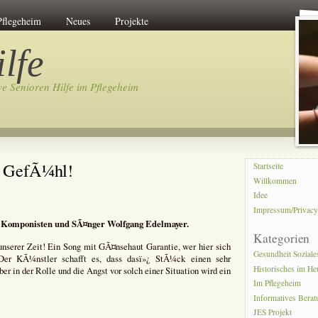
Pflegeheim
Neues
Projekte
lfe
ve Senioren Hilfe im Pflegeheim
t GefÃ¼hl!
Startseite
Willkommen
Idee
Impressum/Privac
m Komponisten und SÃ¤nger Wolfgang Edelmayer.
Kategorien
nserer Zeit! Ein Song mit GÃ¤nsehaut Garantie, wer hier sich
Gesundheit Soziale
. Der KÃ¼nstler schafft es, dass dasï»¿ StÃ¼ck einen sehr
Historisches im He
r in der Rolle und die Angst vor solch einer Situation wird ein
Im Pflegeheim
Informatives Bera
JES Projekt