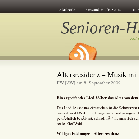
Startseite
Gesundheit Soziales
Im 
Senioren-Hi
Akti
Altersresidenz – Musik mi
FW [AW] am 8. September 2009
Ein ergreifendes Lied Ã¼ber das Alter von de
Das Lied lÃ¤sst uns eintauchen in die Schmerzen u
hierauf einlÃ¤sst, wird regelrecht mitgezogen
persÃ¶nlich berÃ¼hrt, schnell fÃ¼hlt man sich selbe
reales GefÃ¼hl!
Wolfgan Edelmayer – Altersresidenz