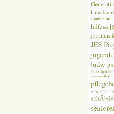
Generati
hans klen
heimbewohner
j
hilfe
Idee
jes hans
JES Pro
jugend
le
ludwigs
MitbÃ¼rger
Mith
pflege
nachsorge
pflegeh
pflegezentrum
p
schÃ¼le
seniore