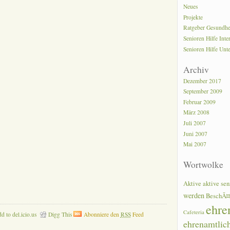
Neues
Projekte
Ratgeber Gesundhe
Senioren Hilfe Inte
Senioren Hilfe Unt
Archiv
Dezember 2017
September 2009
Februar 2009
März 2008
Juli 2007
Juni 2007
Mai 2007
Wortwolke
Aktive
aktive sen
werden
BeschÃ¤
ehre
Cafeteria
d to del.icio.us
Digg This
Abonniere den
RSS
Feed
ehrenamtlic