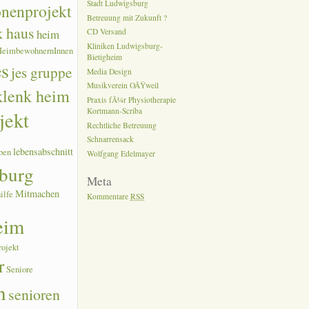
Stadt Ludwigsburg
onenprojekt
Betreuung mit Zukunft ?
k haus
heim
CD Versand
Kliniken Ludwigsburg-
HeimbewohnernInnen
Bietigheim
es
jes gruppe
Media Design
Musikverein OÃŸweil
 klenk heim
Praxis fÃ¼r Physiotherapie
Kortmann-Scriba
jekt
Rechtliche Betreuung
Schnarrensack
lebensabschnitt
ben
Wolfgang Edelmayer
burg
Meta
Mitmachen
ilfe
Kommentare
RSS
eim
rojekt
r
Seniore
n
senioren