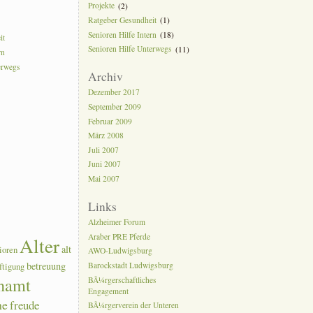
Projekte
(2)
Ratgeber Gesundheit
(1)
Senioren Hilfe Intern
(18)
it
Senioren Hilfe Unterwegs
(11)
rn
erwegs
Archiv
Dezember 2017
September 2009
Februar 2009
März 2008
Juli 2007
Juni 2007
Mai 2007
Links
Alzheimer Forum
Araber PRE Pferde
Alter
alt
ioren
AWO-Ludwigsburg
betreuung
Barockstadt Ludwigsburg
ftigung
namt
BÃ¼rgerschaftliches
Engagement
he
freude
BÃ¼rgerverein der Unteren