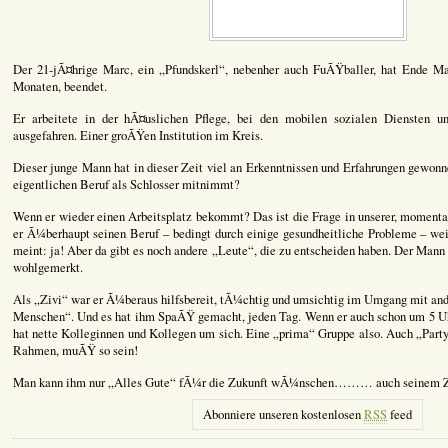
Der 21-jÃ¤hrige Marc, ein „Pfundskerl“, nebenher auch FuÃŸballer, hat Ende Ma
Monaten, beendet.
Er arbeitete in der hÃ¤uslichen Pflege, bei den mobilen sozialen Diensten 
ausgefahren. Einer groÃŸen Institution im Kreis.
Dieser junge Mann hat in dieser Zeit viel an Erkenntnissen und Erfahrungen gewonn
eigentlichen Beruf als Schlosser mitnimmt?
Wenn er wieder einen Arbeitsplatz bekommt? Das ist die Frage in unserer, momenta
er Ã¼berhaupt seinen Beruf – bedingt durch einige gesundheitliche Probleme – w
meint: ja! Aber da gibt es noch andere „Leute“, die zu entscheiden haben. Der Mann 
wohlgemerkt.
Als „Zivi“ war er Ã¼beraus hilfsbereit, tÃ¼chtig und umsichtig im Umgang mit and
Menschen“. Und es hat ihm SpaÃŸ gemacht, jeden Tag. Wenn er auch schon um 5 Uh
hat nette Kolleginnen und Kollegen um sich. Eine „prima“ Gruppe also. Auch „Party
Rahmen, muÃŸ so sein!
Man kann ihm nur „Alles Gute“ fÃ¼r die Zukunft wÃ¼nschen……… auch seinem 
Abonniere unseren kostenlosen
RSS
feed