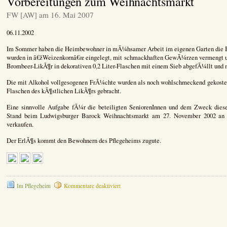
Vorbereitungen zum Weihnachtsmarkt
Haus
beim
FW [AW] am 16. Mai 2007
Ludwigsburger
Barock-
06.11.2002
Weihnachtsmarkt
Im Sommer haben die Heimbewohner in mÃ¼hsamer Arbeit im eigenen Garten die 
wurden in â€žWeizenkornâ€œ eingelegt, mit schmackhaften GewÃ¼rzen vermengt 
Brombeer-LikÃ¶r in dekorativen 0,2 Liter-Flaschen mit einem Sieb abgefÃ¼llt und 
Die mit Alkohol vollgesogenen FrÃ¼chte wurden als noch wohlschmeckend gekostet
Flaschen des kÃ¶stlichen LikÃ¶rs gebracht.
Eine sinnvolle Aufgabe fÃ¼r die beteiligten SeniorenInnen und dem Zweck die
Stand beim Ludwigsburger Barock Weihnachtsmarkt am 27. November 2002 an d
verkaufen.
Der ErlÃ¶s kommt den Bewohnern des Pflegeheims zugute.
für
Im Pflegeheim
Kommentare deaktiviert
Vorbereitungen
zum
Weihnachtsmarkt