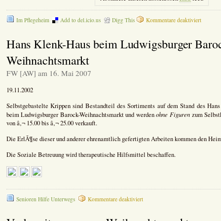
für
Im Pflegeheim
Add to del.icio.us
Digg This
Kommentare deaktiviert
Selbstge
zum
Hans Klenk-Haus beim Ludwigsburger Baro
Weihnac
Weihnachtsmarkt
FW [AW] am 16. Mai 2007
19.11.2002
Selbstgebastelte Krippen sind Bestandteil des Sortiments auf dem Stand des Ha
ohne Figuren
beim Ludwigsburger Barock-Weihnachtsmarkt und werden
zum Selbst
von â‚¬ 15.00 bis â‚¬ 25.00 verkauft.
Die ErlÃ¶se dieser und anderer ehrenamtlich gefertigten Arbeiten kommen den Hei
Die Soziale Betreuung wird therapeutische Hilfsmittel beschaffen.
für
Senioren Hilfe Unterwegs
Kommentare deaktiviert
Hans
Klenk-