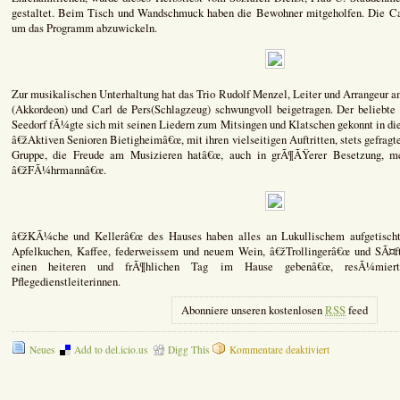
gestaltet. Beim Tisch und Wandschmuck haben die Bewohner mitgeholfen. Die Cafe
um das Programm abzuwickeln.
Zur musikalischen Unterhaltung hat das Trio Rudolf Menzel, Leiter und Arrangeur
(Akkordeon) und Carl de Pers(Schlagzeug) schwungvoll beigetragen. Der beliebte
Seedorf fÃ¼gte sich mit seinen Liedern zum Mitsingen und Klatschen gekonnt in die
â€žAktiven Senioren Bietigheimâ€œ, mit ihren vielseitigen Auftritten, stets gefrag
Gruppe, die Freude am Musizieren hatâ€œ, auch in grÃ¶ÃŸerer Besetzung, me
â€žFÃ¼hrmannâ€œ.
â€žKÃ¼che und Kellerâ€œ des Hauses haben alles an Lukullischem aufgetischt
Apfelkuchen, Kaffee, federweissem und neuem Wein, â€žTrollingerâ€œ und SÃ¤f
einen heiteren und frÃ¶hlichen Tag im Hause gebenâ€œ, resÃ¼miert
Pflegedienstleiterinnen.
Abonniere unseren kostenlosen
RSS
feed
für
Neues
Add to del.icio.us
Digg This
Kommentare deaktiviert
Heitere
und
volkstÃ¼mliche