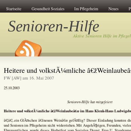
Startseite
Gesundheit Soziales
Im Pflegeheim
Neues
P
Senioren-Hilfe
Aktive Senioren Hilfe im Pflege
Heitere und volkstÃ¼mliche â€žWeinlaube
FW [AW] am 16. Mai 2007
25.10.2003
Senioren-Hilfe hat mitgefeiert
Heitere und volkstÃ¼mliche â€žWeinlaubeâ€œ im Hans Klenk-Haus Ludwigsb
â€¦â€¦..ein GlÃ¤schen â€žneuen Weinâ€œ gefÃ¤llig? Dieser Einladung konnten die
und Senioren im Pflegeheim nicht widerstehen. Mit AngehÃ¶rigen, Freunden, viele
Ehrenamtlichen, wurde dieses Herbstfest vom Sozialen Dienst, Frau U. Staudenme