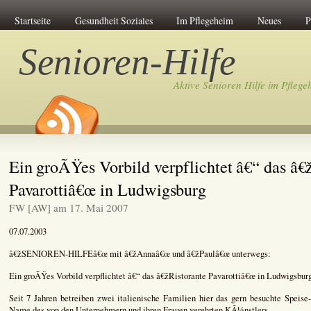
Startseite
Gesundheit Soziales
Im Pflegeheim
Neues
P
Senioren-Hilfe
Aktive Senioren Hilfe im Pflege
Ein groÃŸes Vorbild verpflichtet â€“ das â€
Pavarottiâ€œ in Ludwigsburg
FW [AW] am 17. Mai 2007
07.07.2003
â€žSENIOREN-HILFEâ€œ mit â€žAnnaâ€œ und â€žPaulâ€œ unterwegs:
Ein groÃŸes Vorbild verpflichtet â€“ das â€žRistorante Pavarottiâ€œ in Ludwigsbur
Seit 7 Jahren betreiben zwei italienische Familien hier das gern besuchte Speise
Name des von den Unternehmern und ihren Frauen verehrten KÃ¼nstlers.