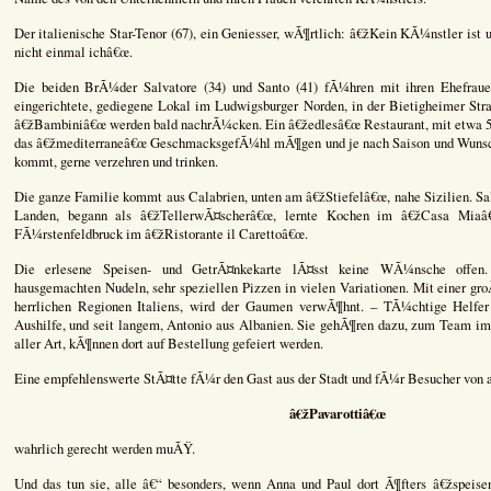
Der italienische Star-Tenor (67), ein Geniesser, wÃ¶rtlich: â€žKein KÃ¼nstler ist u
nicht einmal ichâ€œ.
Die beiden BrÃ¼der Salvatore (34) und Santo (41) fÃ¼hren mit ihren Ehefraue
eingerichtete, gediegene Lokal im Ludwigsburger Norden, in der Bietigheimer St
â€žBambiniâ€œ werden bald nachrÃ¼cken. Ein â€žedlesâ€œ Restaurant, mit etwa 5
das â€žmediterraneâ€œ GeschmacksgefÃ¼hl mÃ¶gen und je nach Saison und Wunsch
kommt, gerne verzehren und trinken.
Die ganze Familie kommt aus Calabrien, unten am â€žStiefelâ€œ, nahe Sizilien. Sal
Landen, begann als â€žTellerwÃ¤scherâ€œ, lernte Kochen im â€žCasa Mi
FÃ¼rstenfeldbruck im â€žRistorante il Carettoâ€œ.
Die erlesene Speisen- und GetrÃ¤nkekarte lÃ¤sst keine WÃ¼nsche offen.
hausgemachten Nudeln, sehr speziellen Pizzen in vielen Variationen. Mit einer 
herrlichen Regionen Italiens, wird der Gaumen verwÃ¶hnt. – TÃ¼chtige Helfer
Aushilfe, und seit langem, Antonio aus Albanien. Sie gehÃ¶ren dazu, zum Team i
aller Art, kÃ¶nnen dort auf Bestellung gefeiert werden.
Eine empfehlenswerte StÃ¤tte fÃ¼r den Gast aus der Stadt und fÃ¼r Besucher von
â€žPavarottiâ€œ
wahrlich gerecht werden muÃŸ.
Und das tun sie, alle â€“ besonders, wenn Anna und Paul dort Ã¶fters â€žspeise