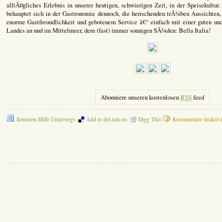
alltÃ¤gliches Erlebnis in unserer heutigen, schwierigen Zeit, in der Speisekultur
behauptet sich in der Gastronomie dennoch, die herrschenden trÃ¼ben Aussichten,
enorme Gastfreundlichkeit und gebotenem Service â€“ einfach mit einer guten 
Landes an und im Mittelmeer, dem (fast) immer sonnigen SÃ¼den: Bella Italia!
Abonniere unseren kostenlosen
RSS
feed
Senioren Hilfe Unterwegs
Add to del.icio.us
Digg This
Kommentare deaktivi