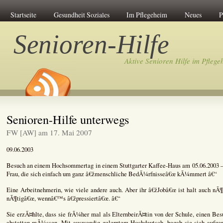
Startseite
Gesundheit Soziales
Im Pflegeheim
Neues
P
Senioren-Hilfe
Aktive Senioren Hilfe im Pflege
Senioren-Hilfe unterwegs
FW [AW] am 17. Mai 2007
09.06.2003
Besuch an einem Hochsommertag in einem Stuttgarter Kaffee-Haus am 05.06.2003 –
Frau, die sich einfach um ganz â€žmenschliche BedÃ¼rfnisseâ€œ kÃ¼mmert â€“
Eine Arbeitnehmerin, wie viele andere auch. Aber ihr â€žJobâ€œ ist halt auch nÃ
nÃ¶tigâ€œ, wennâ€™s â€žpressiertâ€œ. â€“
Sie erzÃ¤hlte, dass sie frÃ¼her mal als ElternbeirÃ¤tin von der Schule, einen 
abstatten mÃ¼ssen. Mit auswendig gelerntem Hochdeutsch, begab sie sich aufge