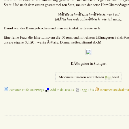
Stadt. Und nach dem ersten gestammel ten Satz, meinte der nette Herr OberbÃ¼rger
MÃ¤dle schwÃ¤tz schwÃ¤bisch, wie i au!
(MÃ¤dchen rede schwÃ¤bisch, wie ich auch).
Damit war der Bann gebrochen und man â€žkontaktierteâ€œ sich.
Eine feine Frau, die Else L., so um die 50 rum, und mit einem â€žmageren Salairâ€
unsere eigene Schâ€¦.. wenig Ã¼brig. Donnerwetter, stimmt doch!
KÃ¶nigsbau in Stuttgart
Abonniere unseren kostenlosen
RSS
feed
Senioren Hilfe Unterwegs
Add to del.icio.us
Digg This
Kommentare deaktivi