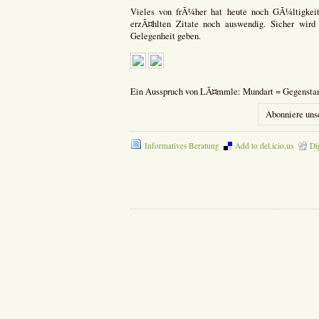
Vieles von frÃ¼her hat heute noch GÃ¼ltigkeit
erzÃ¤hlten Zitate noch auswendig. Sicher wird
Gelegenheit geben.
Ein Ausspruch von LÃ¤mmle: Mundart = Gegenstand 
Abonniere uns
Informatives Beratung
Add to del.icio.us
Di