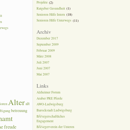
Projekte
(2)
Ratgeber Gesundheit
(1)
Senioren Hilfe Intern
(18)
it
Senioren Hilfe Unterwegs
(11)
rn
erwegs
Archiv
Dezember 2017
September 2009
Februar 2009
März 2008
Juli 2007
Juni 2007
Mai 2007
Links
Alzheimer Forum
Araber PRE Pferde
Alter
alt
ioren
AWO-Ludwigsburg
betreuung
Barockstadt Ludwigsburg
ftigung
namt
BÃ¼rgerschaftliches
Engagement
he
freude
BÃ¼rgerverein der Unteren