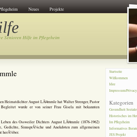
Pflegeheim
Neues
Projekte
lfe
ve Senioren Hilfe im Pflegeheim
¤mmle
Startseite
Willkommen
Idee
Impressum/Privac
Kategorien
en Heimatdichter August LÃ¤mmle hat Walter Strenger, Pastor
 Begleitet wurde er von seiner Frau Gisela mit bekannten
Gesundheit Soziale
Historisches im He
im Leben des Ossweiler Dichters August LÃ¤mmle (1876-1962)
Im Pflegeheim
rse, Gedichte, SinnsprÃ¼che und Anekdoten zum allgemeinen
Informatives Bera
nt herÃ¼ber.
JES Projekt