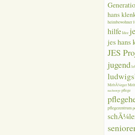
Generati
hans klen
heimbewohner
j
hilfe
Idee
jes hans
JES Pro
jugend
le
ludwigs
MitbÃ¼rger
Mith
pflege
nachsorge
pflegeh
pflegezentrum
p
schÃ¼le
seniore