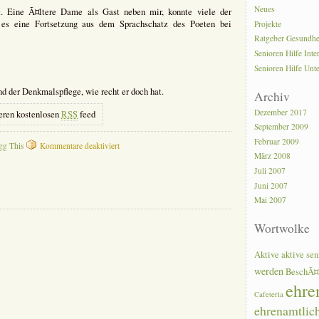
Neues
. Eine Ã¤ltere Dame als Gast neben mir, konnte viele der
 es eine Fortsetzung aus dem Sprachschatz des Poeten bei
Projekte
Ratgeber Gesundhe
Senioren Hilfe Inte
Senioren Hilfe Unt
der Denkmalspflege, wie recht er doch hat.
Archiv
Dezember 2017
eren kostenlosen
RSS
feed
September 2009
Februar 2009
für
gg This
Kommentare deaktiviert
März 2008
Heimatdichter
August
Juli 2007
LÃ¤mmle
Juni 2007
Mai 2007
Wortwolke
Aktive
aktive sen
werden
BeschÃ¤
ehre
Cafeteria
ehrenamtlic