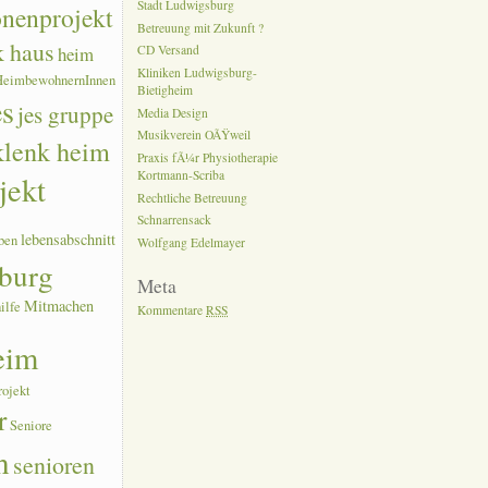
Stadt Ludwigsburg
onenprojekt
Betreuung mit Zukunft ?
k haus
heim
CD Versand
Kliniken Ludwigsburg-
HeimbewohnernInnen
Bietigheim
es
jes gruppe
Media Design
Musikverein OÃŸweil
 klenk heim
Praxis fÃ¼r Physiotherapie
Kortmann-Scriba
jekt
Rechtliche Betreuung
Schnarrensack
lebensabschnitt
ben
Wolfgang Edelmayer
burg
Meta
Mitmachen
ilfe
Kommentare
RSS
eim
rojekt
r
Seniore
n
senioren