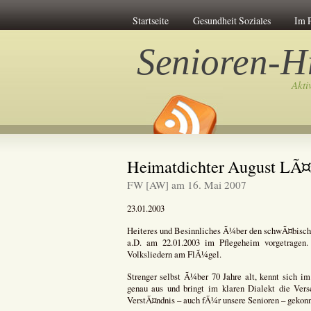
Startseite
Gesundheit Soziales
Im 
Senioren-Hi
Akti
Heimatdichter August LÃ
FW [AW] am 16. Mai 2007
23.01.2003
Heiteres und Besinnliches Ã¼ber den schwÃ¤bisch
a.D. am 22.01.2003 im Pflegeheim vorgetragen.
Volksliedern am FlÃ¼gel.
Strenger selbst Ã¼ber 70 Jahre alt, kennt sich 
genau aus und bringt im klaren Dialekt die Ve
VerstÃ¤ndnis – auch fÃ¼r unsere Senioren – gekon