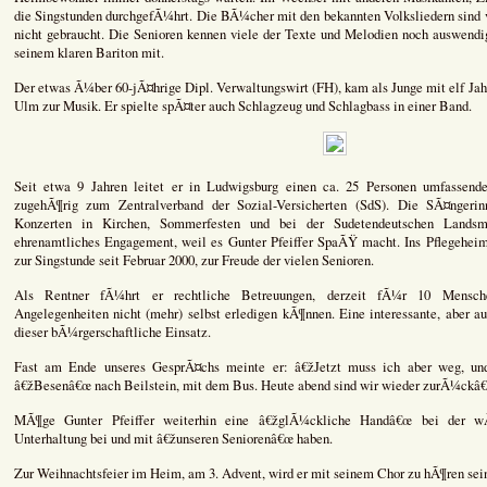
die Singstunden durchgefÃ¼hrt. Die BÃ¼cher mit den bekannten Volksliedern sind v
nicht gebraucht. Die Senioren kennen viele der Texte und Melodien noch auswendig.
seinem klaren Bariton mit.
Der etwas Ã¼ber 60-jÃ¤hrige Dipl. Verwaltungswirt (FH), kam als Junge mit elf Jah
Ulm zur Musik. Er spielte spÃ¤ter auch Schlagzeug und Schlagbass in einer Band.
Seit etwa 9 Jahren leitet er in Ludwigsburg einen ca. 25 Personen umfassend
zugehÃ¶rig zum Zentralverband der Sozial-Versicherten (SdS). Die SÃ¤ngeri
Konzerten in Kirchen, Sommerfesten und bei der Sudetendeutschen Landsm
ehrenamtliches Engagement, weil es Gunter Pfeiffer SpaÃŸ macht. Ins Pflegeheim
zur Singstunde seit Februar 2000, zur Freude der vielen Senioren.
Als Rentner fÃ¼hrt er rechtliche Betreuungen, derzeit fÃ¼r 10 Mensche
Angelegenheiten nicht (mehr) selbst erledigen kÃ¶nnen. Eine interessante, aber 
dieser bÃ¼rgerschaftliche Einsatz.
Fast am Ende unseres GesprÃ¤chs meinte er: â€žJetzt muss ich aber weg, un
â€žBesenâ€œ nach Beilstein, mit dem Bus. Heute abend sind wir wieder zurÃ¼ckâ€
MÃ¶ge Gunter Pfeiffer weiterhin eine â€žglÃ¼ckliche Handâ€œ bei der wÃ
Unterhaltung bei und mit â€žunseren Seniorenâ€œ haben.
Zur Weihnachtsfeier im Heim, am 3. Advent, wird er mit seinem Chor zu hÃ¶ren sei