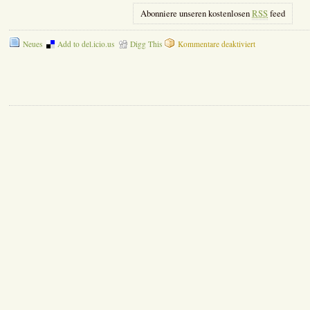
Abonniere unseren kostenlosen
RSS
feed
für
Neues
Add to del.icio.us
Digg This
Kommentare deaktiviert
Singstunde
mit
Gunter
Pfeiffer
im
Pflegeheim