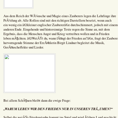
Aus dem Reich der WÃ¼nsche und Magie eines Zauberers legen die Lehrlinge ihre
PrÃ¼fung ab. Alle Rollen sind mit den richtigen Darstellern besetzt, wenn auch
ein wenig ein â€žkleiner englischer Zaubererâ€œ durchschimmert, jedoch mit einem
anderen Ende. Eingehende und hintersinnige Texte regen die Sinne an, mit dem
Ergebnis, dass die Menschen Angst und Krieg vertreiben wollen und in Frieden
leben mÃ¶chten. â€žWeiÃŸt du, wann fÃ¤ngt der Frieden an?â€œ, fragt der Zauberer
hervorragende Stimme der ErzÃ¤hlerin Birgit Lindner begleitet die Musik,
GerÃ¤uscheffekte und Lieder.
Bei allem SchÃ¶nen bleibt dann die ewige Frage:
„WARUM LEBEN WIR DEN FRIEDEN NUR IN UNSEREN TRÃ„UMEN?“
Selbst die weiÃŸe Friedenstaube kommt ins Spiel und wird Ã¼bers Land geschickt.