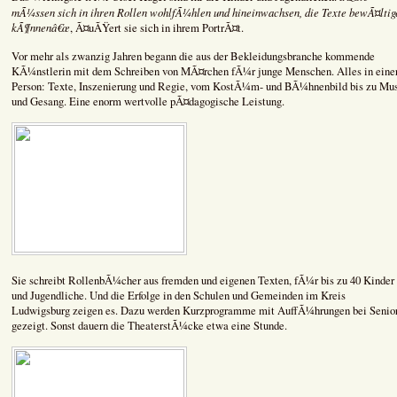
mÃ¼ssen sich in ihren Rollen wohlfÃ¼hlen und hineinwachsen, die Texte bewÃ¤ltig
kÃ¶nnenâ€œ
, Ã¤uÃŸert sie sich in ihrem PortrÃ¤t.
Vor mehr als zwanzig Jahren begann die aus der Bekleidungsbranche kommende
KÃ¼nstlerin mit dem Schreiben von MÃ¤rchen fÃ¼r junge Menschen. Alles in eine
Person: Texte, Inszenierung und Regie, vom KostÃ¼m- und BÃ¼hnenbild bis zu Mu
und Gesang. Eine enorm wertvolle pÃ¤dagogische Leistung.
Sie schreibt RollenbÃ¼cher aus fremden und eigenen Texten, fÃ¼r bis zu 40 Kinder
und Jugendliche. Und die Erfolge in den Schulen und Gemeinden im Kreis
Ludwigsburg zeigen es. Dazu werden Kurzprogramme mit AuffÃ¼hrungen bei Senio
gezeigt. Sonst dauern die TheaterstÃ¼cke etwa eine Stunde.