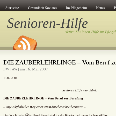
Startseite
Gesundheit Soziales
Im Pflegeheim
Neues
P
Senioren-Hilfe
Aktive Senioren Hilfe im Pflege
DIE ZAUBERLEHRLINGE – Vom Beruf zur
FW [AW] am 16. Mai 2007
13.02.2004
Senioren-Hilfe war dabei:
DIE ZAUBERLEHRLINGE – Vom Beruf zur Berufung
– ungewÃ¶hnlicher Weg einer â€žMÃ¤rchenschreiberinâ€œ –
â€žSie
Das Wichtigste fÃ¼r Ursel Kugel sind ihr die Kinder und Jugendlichen.