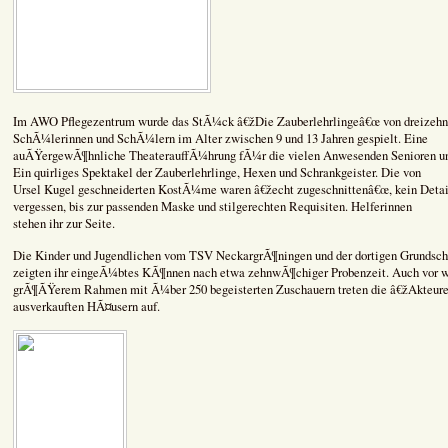
Im AWO Pflegezentrum wurde das StÃ¼ck â€žDie Zauberlehrlingeâ€œ von dreizehn
SchÃ¼lerinnen und SchÃ¼lern im Alter zwischen 9 und 13 Jahren gespielt. Eine
auÃŸergewÃ¶hnliche TheaterauffÃ¼hrung fÃ¼r die vielen Anwesenden Senioren u
Ein quirliges Spektakel der Zauberlehrlinge, Hexen und Schrankgeister. Die von
Ursel Kugel geschneiderten KostÃ¼me waren â€žecht zugeschnittenâ€œ, kein Detai
vergessen, bis zur passenden Maske und stilgerechten Requisiten. Helferinnen
stehen ihr zur Seite.
Die Kinder und Jugendlichen vom TSV NeckargrÃ¶ningen und der dortigen Grundsch
zeigten ihr eingeÃ¼btes KÃ¶nnen nach etwa zehnwÃ¶chiger Probenzeit. Auch vor w
grÃ¶ÃŸerem Rahmen mit Ã¼ber 250 begeisterten Zuschauern treten die â€žAkteur
ausverkauften HÃ¤usern auf.