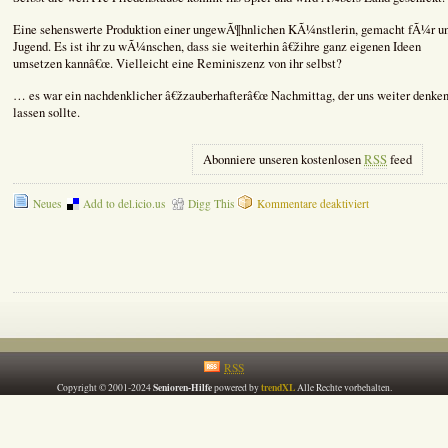
Eine sehenswerte Produktion einer ungewÃ¶hnlichen KÃ¼nstlerin, gemacht fÃ¼r u
Jugend. Es ist ihr zu wÃ¼nschen, dass sie weiterhin â€žihre ganz eigenen Ideen
umsetzen kannâ€œ. Vielleicht eine Reminiszenz von ihr selbst?
… es war ein nachdenklicher â€žzauberhafterâ€œ Nachmittag, der uns weiter denke
lassen sollte.
Abonniere unseren kostenlosen
RSS
feed
für
Neues
Add to del.icio.us
Digg This
Kommentare deaktiviert
DIE
ZAUBERLEHRL
–
Vom
Beruf
zur
Berufung
RSS
Senioren-Hilfe
trendXL
Copyright © 2001-2024
powered by
Alle Rechte vorbehalten.