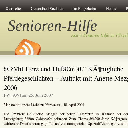
Startseite
Gesundheit Soziales
Im Pflegeheim
Neues
P
Senioren-Hilfe
Aktive Senioren Hilfe im Pflege
â€žMit Herz und Hufâ€œ â€“ KÃ¶nigliche
Pferdegeschichten – Auftakt mit Anette Mez
2006
FW [AW] am 25. Juni 2007
Man merkt ihr die Liebe zu Pferden an – 18. April 2006
Die Premiere ist Anette Mezger, der neuen Referentin im Rahmen der Son
Ludwigsburg, â€žim Galoppâ€œ gelungen. Zum Thema â€ž200 Jahre KÃ¶nigre
zahlreiche Details herausgegriffen und zu umfangreichen SpezialfÃ¼hrungen zusam