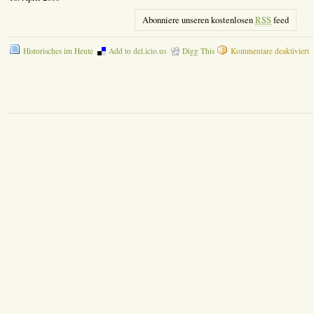
Abonniere unseren kostenlosen
RSS
feed
f
Historisches im Heute
Add to del.icio.us
Digg This
Kommentare deaktiviert
â
H
u
H
â
K
P
–
A
m
A
M
a
1
A
2