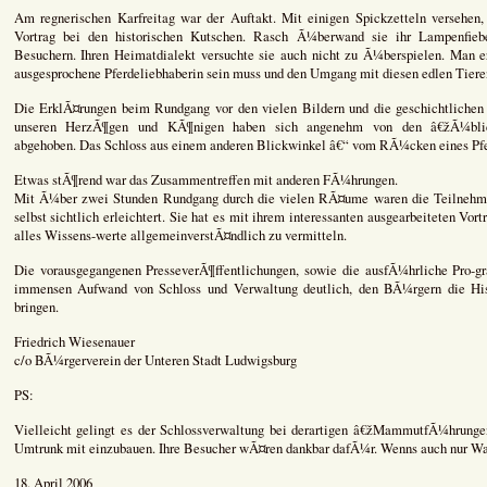
Am regnerischen Karfreitag war der Auftakt. Mit einigen Spickzetteln versehen
Vortrag bei den historischen Kutschen. Rasch Ã¼berwand sie ihr Lampenfieb
Besuchern. Ihren Heimatdialekt versuchte sie auch nicht zu Ã¼berspielen. Man er
ausgesprochene Pferdeliebhaberin sein muss und den Umgang mit diesen edlen Tieren
Die ErklÃ¤rungen beim Rundgang vor den vielen Bildern und die geschichtlichen
unseren HerzÃ¶gen und KÃ¶nigen haben sich angenehm von den â€žÃ¼bli
abgehoben. Das Schloss aus einem anderen Blickwinkel â€“ vom RÃ¼cken eines Pfe
Etwas stÃ¶rend war das Zusammentreffen mit anderen FÃ¼hrungen.
Mit Ã¼ber zwei Stunden Rundgang durch die vielen RÃ¤ume waren die Teilnehm
selbst sichtlich erleichtert. Sie hat es mit ihrem interessanten ausgearbeiteten Vort
alles Wissens-werte allgemeinverstÃ¤ndlich zu vermitteln.
Die vorausgegangenen PresseverÃ¶ffentlichungen, sowie die ausfÃ¼hrliche Pro
immensen Aufwand von Schloss und Verwaltung deutlich, den BÃ¼rgern die Hi
bringen.
Friedrich Wiesenauer
c/o BÃ¼rgerverein der Unteren Stadt Ludwigsburg
PS:
Vielleicht gelingt es der Schlossverwaltung bei derartigen â€žMammutfÃ¼hrung
Umtrunk mit einzubauen. Ihre Besucher wÃ¤ren dankbar dafÃ¼r. Wenns auch nur Was
18. April 2006