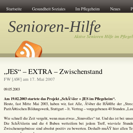
Startseite
Gesundheit Soziales
Im Pflegeheim
Neues
P
Senioren-Hilfe
Aktive Senioren Hilfe im Pflege
„JES“ – EXTRA – Zwischenstand
FW [AW] am 17. Mai 2007
09.05.2003
Am 19.02.2003 startete das Projekt „SchÃ¼ler + JES im Pflegeheim“.
Heute, fast Mitte Mai 2003, haben wir, fast Alle, Ã¼ber die HÃ¤lfte der „Stre
ParitÃ¤tischen Bildungswerk, Stuttgart – lt. Vertrag – vorgegebenen 40 Stunden „Lau
Wie schnell die Zeit vergeht, wenn man etwas „Sinnvolles“ tut. Und das ist bei unse
Die SchÃ¼lerin und die 4 Buben wetteifern bei jedem Treff, wieviele Stunde
Zwischenergebnisse sind absolut positiv zu bewerten. Deshalb muÃŸ hier allen T