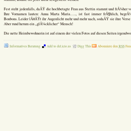
Fest steht jedenfalls, daÃŸ die hochbetagte Frau aus Stettin stammt und frÃ¼her v
Ihre Vornamen lauten: Anna Marta Maria….., ist fast immer frÃ¶hlich, begrÃ¼
Bonbons. Leider lÃ¤ÃŸt ihr Augenlicht mehr und mehr nach, sodaÃŸ sie ihre Verse 
Aber rund herum ein „glÃ¼cklicher“ Mensch!
Die nette Heimbewohnerin ist auf einem der vielen Fotos auf diesen Seiten irgendwo
Informatives Beratung
Add to del.icio.us
Digg This
Abonniere den
RSS
Fee