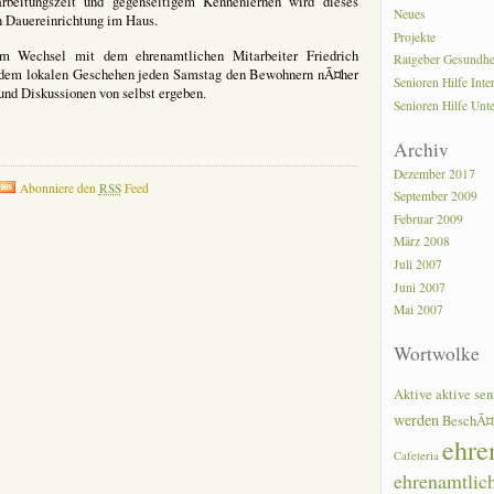
beitungszeit und gegenseitigem Kennenlernen wird dieses
Neues
n Dauereinrichtung im Haus.
Projekte
Wechsel mit dem ehrenamtlichen Mitarbeiter Friedrich
Ratgeber Gesundhe
t dem lokalen Geschehen jeden Samstag den Bewohnern nÃ¤her
Senioren Hilfe Inte
und Diskussionen von selbst ergeben.
Senioren Hilfe Unt
Archiv
Dezember 2017
Abonniere den
RSS
Feed
September 2009
Februar 2009
März 2008
Juli 2007
Juni 2007
Mai 2007
Wortwolke
Aktive
aktive sen
werden
BeschÃ¤
ehre
Cafeteria
ehrenamtlic