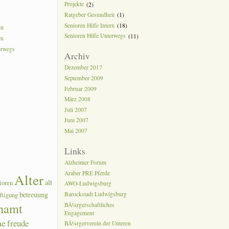
Projekte
(2)
Ratgeber Gesundheit
(1)
Senioren Hilfe Intern
(18)
it
Senioren Hilfe Unterwegs
(11)
rn
erwegs
Archiv
Dezember 2017
September 2009
Februar 2009
März 2008
Juli 2007
Juni 2007
Mai 2007
Links
Alzheimer Forum
Araber PRE Pferde
Alter
alt
ioren
AWO-Ludwigsburg
betreuung
Barockstadt Ludwigsburg
ftigung
namt
BÃ¼rgerschaftliches
Engagement
he
freude
BÃ¼rgerverein der Unteren