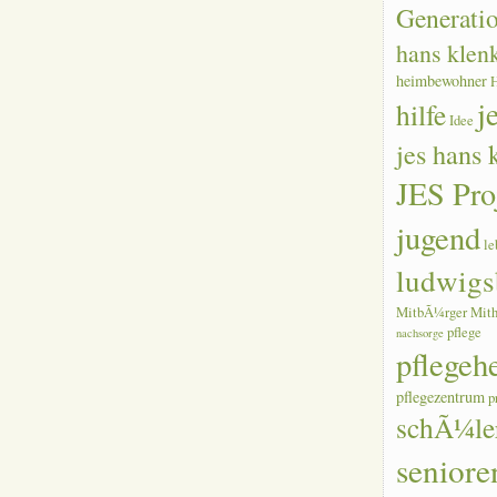
Generati
hans klen
heimbewohner
j
hilfe
Idee
jes hans
JES Pro
jugend
le
ludwigs
MitbÃ¼rger
Mith
pflege
nachsorge
pflegeh
pflegezentrum
p
schÃ¼le
seniore