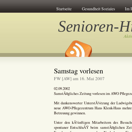
Startseite
Gesundheit Soziales
Im 
Senioren-Hi
Akti
Samstag vorlesen
FW [AW] am 16. Mai 2007
02.09.2002
SamstÃ¤gliches Zeitung vorlesen im AWO Pflegez
Mit dankenswerter UnterstÃ¼tzung der Ludwigsbu
neue AWO-Pflegezentrum Hans Klenk-Haus mehrere
Betreuung gewinnen.
Unter den kÃ¼nftigen Mitarbeitern des Besuch
spontaner EntschluÃŸ beim samstÃ¤glichen Zei