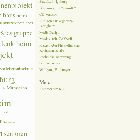
Stadt Ludwigsburg
onenprojekt
Betreuung mit Zukunft ?
k haus
heim
CD Versand
Kliniken Ludwigsburg-
HeimbewohnernInnen
Bietigheim
es
jes gruppe
Media Design
Musikverein OÃŸweil
 klenk heim
Praxis fÃ¼r Physiotherapie
Kortmann-Scriba
jekt
Rechtliche Betreuung
Schnarrensack
lebensabschnitt
ben
Wolfgang Edelmayer
burg
Meta
Mitmachen
ilfe
Kommentare
RSS
eim
rojekt
r
Seniore
n
senioren