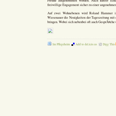
Freude aufgenommen worden. Nach kurzer Einar
freiwillige Engagement sicher zu einer angenehme
Auf zwei Wohnebenen wird Roland Hammer im 
Wiesenauer die Neuigkeiten der Tageszeitung mi
bringen. Wobei sich nebenbei oft auch GesprÃ¤che 
Im Pflegeheim
Add to del.icio.us
Digg This