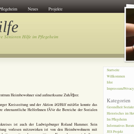
Pflegeheim
Neues
Projekte
lfe
ve Senioren Hilfe im Pflegeheim
Startseite
Willkommen
Idee
Impressum/Privac
entrum Heimbewohner sind aufmerksame ZuhÃ¶rer.
Kategorien
rger Kreiszeitung und der Aktion â€žHilf mitâ€œ konnte das
Gesundheit Soziale
 ehrenamtliche HelferInnen fÃ¼r die Bereiche der Sozialen
Historisches im He
Im Pflegeheim
skreises ist auch der Ludwigsburger Roland Hammer. Sein
Informatives Bera
tung vorlesen mitzuwirken ist von den Heimbewohnern mit
JES Projekt