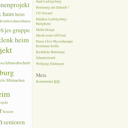
Stadt Ludwigsburg
onenprojekt
Betreuung mit Zukunft ?
k haus
heim
CD Versand
Kliniken Ludwigsburg-
HeimbewohnernInnen
Bietigheim
es
jes gruppe
Media Design
Musikverein OÃŸweil
 klenk heim
Praxis fÃ¼r Physiotherapie
Kortmann-Scriba
jekt
Rechtliche Betreuung
Schnarrensack
lebensabschnitt
ben
Wolfgang Edelmayer
burg
Meta
Mitmachen
ilfe
Kommentare
RSS
eim
rojekt
r
Seniore
n
senioren