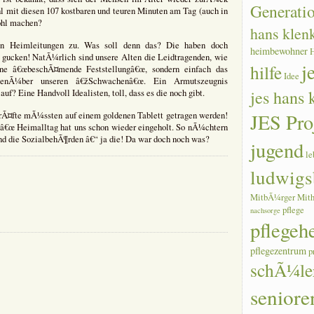
Generati
hl mit diesen 107 kostbaren und teuren Minuten am Tag (auch in
ohl machen?
hans klen
en Heimleitungen zu. Was soll denn das? Die haben doch
heimbewohner
zu gucken! NatÃ¼rlich sind unsere Alten die Leidtragenden, wie
j
hilfe
eine â€œbeschÃ¤mende Feststellungâ€œ, sondern einfach das
Idee
genÃ¼ber unseren â€žSchwachenâ€œ. Ein Armutszeugnis
jes hans
f? Eine Handvoll Idealisten, toll, dass es die noch gibt.
JES Pro
rÃ¤fte mÃ¼ssten auf einem goldenen Tablett getragen werden!
œ Heimalltag hat uns schon wieder eingeholt. So nÃ¼chtern
nd die SozialbehÃ¶rden â€“ ja die! Da war doch noch was?
jugend
le
r
ludwigs
,
ser
MitbÃ¼rger
Mith
zial-
pflege
nachsorge
ystem
pflegeh
lege-
edÃ¼rftig
pflegezentrum
p
schÃ¼le
seniore