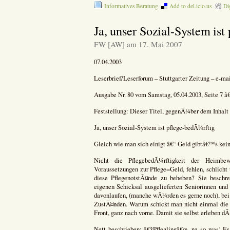
Informatives Beratung
Add to del.icio.us
Di
Ja, unser Sozial-System ist
FW [AW] am 17. Mai 2007
07.04.2003
Leserbrief/Leserforum – Stuttgarter Zeitung – e-ma
Ausgabe Nr. 80 vom Samstag, 05.04.2003, Seite 7 
Feststellung: Dieser Titel, gegenÃ¼ber dem Inhalt d
Ja, unser Sozial-System ist pflege-bedÃ¼rftig
Gleich wie man sich einigt â€“ Geld gibtâ€™s kei
Nicht die PflegebedÃ¼rftigkeit der Heimb
Voraussetzungen zur Pflege=Geld, fehlen, schlicht
diese PflegenotstÃ¤nde zu beheben? Sie besch
eigenen Schicksal ausgelieferten Seniorinnen un
davonlaufen, (manche wÃ¼rden es gerne noch), bei
ZustÃ¤nden. Warum schickt man nicht einmal die 
Front, ganz nach vorne. Damit sie selbst erleben d
Nett beschrieben: â€žPfleglingâ€œ, na so was! E