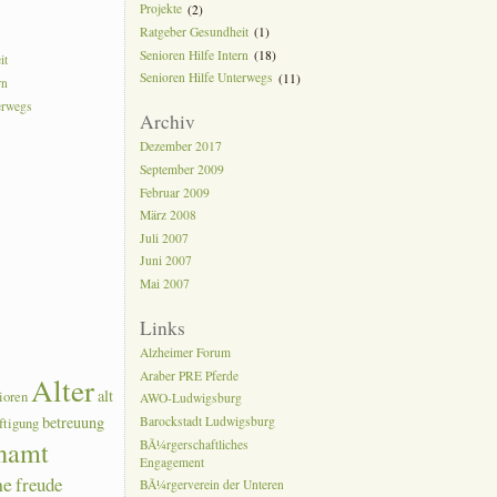
Projekte
(2)
Ratgeber Gesundheit
(1)
Senioren Hilfe Intern
(18)
it
Senioren Hilfe Unterwegs
(11)
rn
erwegs
Archiv
Dezember 2017
September 2009
Februar 2009
März 2008
Juli 2007
Juni 2007
Mai 2007
Links
Alzheimer Forum
Araber PRE Pferde
Alter
alt
ioren
AWO-Ludwigsburg
betreuung
Barockstadt Ludwigsburg
ftigung
namt
BÃ¼rgerschaftliches
Engagement
he
freude
BÃ¼rgerverein der Unteren