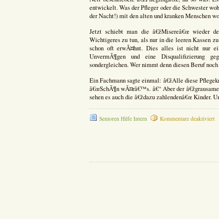
entwickelt. Was der Pfleger oder die Schwester wo
der Nacht!) mit den alten und kranken Menschen w
Jetzt schiebt man die â€žMisereâ€œ wieder d
Wichtigeres zu tun, als nur in die leeren Kassen 
schon oft erwÃ¤hnt. Dies alles ist nicht nur 
UnvermÃ¶gen und eine Disqualifizierung ge
sondergleichen. Wer nimmt denn diesen Beruf noch au
Ein Fachmann sagte einmal: â€žAlle diese Pflegek
â€œSchÃ¶n wÃ¤râ€™s. â€“ Aber der â€žgrausameâ€
sehen es auch die â€ždazu zahlendenâ€œ Kinder. U
fü
Senioren Hilfe Intern
Kommentare deaktiviert
Ja
un
So
S
ist
pf
b