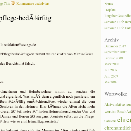
für
gg This
Kommentare deaktiviert
Neues
Seniorenberatung
Projekte
–
 pflege-bedÃ¼rftig
Ratgeber Gesundhe
Flyer
der
Senioren Hilfe Inte
Stadt
Senioren Hilfe Unt
Menden
Archiv
il: redaktion@stz.zgs.de
Dezember 2017
September 2009
â€žPflegebedÃ¼rftigkeit nimmt weiter zuâ€œ von Martin Geier.
Februar 2009
es Berichts, ist falsch.
März 2008
Juli 2007
Juni 2007
nes
Mai 2007
ewohnerinnen und Heimbewohner nimmt zu, sondern die
Wortwolke
 und ergreifend. Was muÃŸ denn eigentlich noch passieren, um
reiben â€žvÃ¶llig ernÃ¼chterndâ€œ, wieder einmal die dem
Aktive
aktive sen
d Senioren in den Heimen. Klar kÃ¶nnen die Alten nicht mehr
werden
 diesen â€“ teilweise â€“ in den Heimen herrschenden Um- und
BeschÃ¤
Damen und Herren â€žvon ganz obenâ€œ selbst an die Pflege-
ehre
Ã¼rfen, wie so ein Heimalltag aussieht?
Cafeteria
ehrenamtlic
s ist bekannt, dass sich der Mensch im Alter wieder zurÃ¼ck