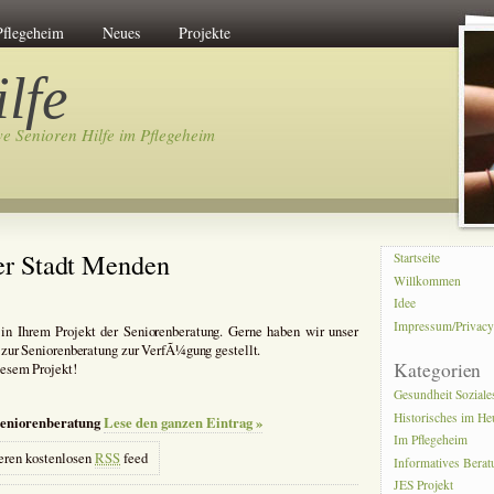
Pflegeheim
Neues
Projekte
lfe
ve Senioren Hilfe im Pflegeheim
der Stadt Menden
Startseite
Willkommen
Idee
Impressum/Privac
in Ihrem Projekt der Seniorenberatung. Gerne haben wir unser
zur Seniorenberatung zur VerfÃ¼gung gestellt.
Kategorien
esem Projekt!
Gesundheit Soziale
Historisches im He
Seniorenberatung
Lese den ganzen Eintrag »
Im Pflegeheim
eren kostenlosen
RSS
feed
Informatives Bera
JES Projekt