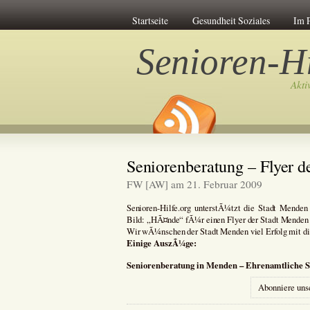
Startseite
Gesundheit Soziales
Im 
Senioren-Hi
Akti
Seniorenberatung – Flyer 
FW [AW] am 21. Februar 2009
Senioren-Hilfe.org unterstÃ¼tzt die Stadt Menden 
Bild: „HÃ¤nde“ fÃ¼r einen Flyer der Stadt Menden 
Wir wÃ¼nschen der Stadt Menden viel Erfolg mit di
Einige AuszÃ¼ge:
Seniorenberatung in Menden – Ehrenamtliche 
Abonniere uns