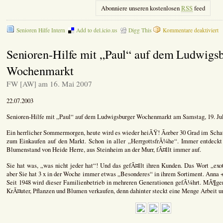
Abonniere unseren kostenlosen
RSS
feed
fü
Senioren Hilfe Intern
Add to del.icio.us
Digg This
Kommentare deaktiviert
S
H
Senioren-Hilfe mit „Paul“ auf dem Ludwigs
k
mi
Wochenmarkt
z
n
FW [AW] am 16. Mai 2007
Mi
22.07.2003
Senioren-Hilfe mit „Paul“ auf dem Ludwigsburger Wochenmarkt am Samstag, 19. Jul
Ein herrlicher Sommermorgen, heute wird es wieder heiÃŸ! Ãœber 30 Grad im Schatt
zum Einkaufen auf den Markt. Schon in aller „HerrgottsfrÃ¼he“. Immer entdeckt
Blumenstand von Heide Herre, aus Steinheim an der Murr, fÃ¤llt immer auf.
Sie hat was, „was nicht jeder hat“! Und das gefÃ¤llt ihren Kunden. Das Wort „exot
aber Sie hat 3 x in der Woche immer etwas „Besonderes“ in ihrem Sortiment. Anna + 
Seit 1948 wird dieser Familienbetrieb in mehreren Generationen gefÃ¼hrt. MÃ¶gen 
KrÃ¤uter, Pflanzen und Blumen verkaufen, denn dahinter steckt eine Menge Arbeit