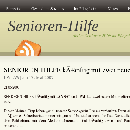
Startseite
Gesundheit Soziales
Im Pflegeheim
Neues
P
Senioren-Hilfe
Aktive Senioren Hilfe im Pflege
SENIOREN-HILFE kÃ¼nftig mit zwei neuen
FW [AW] am 17. Mai 2007
21.06.2003
ANNA
PAUL
SENIOREN-HILFE kÃ¼nftig mit „
“ und „
„, zwei neuen Mitarbeiter
wird.
Diesen kleinen Tipp haben „wir“ unserer SchwÃ¤gerin Ilse zu verdanken. Denn sie 
„hÃ¶lzerne“ Schreibweise, immer mit „man“. Und sie hat recht, die Ilse. Das stelle
dem Bildschirm, mit dem Medium „Internet“, sind kÃ¼nftig „Anna und Pau
brauchen…..