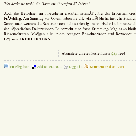
Was denkt sie wohl, die Dame mit ihren fast 87 Jahren?
Auch die Bewohner im Pflegeheim erwarten sehnsÃ¼chtig das Erwachen dieser
FrÃ¼hling. Am Samstag vor Ostern haben sie alle ein LÃ¤cheln, fast ein Strahlen
Sonne, auch wenn es die Senioren noch nicht so richtig an die frische Luft hinauszie
den Ã¶sterlichen Dekorationen. Es herrscht eine frohe Stimmung. Mag es so bleibe
Riesenschritten. MÃ¶gen alle unsere betagten Bewohnerinnen und Bewohner u
FROHE OSTERN!
kÃ¶nnen.
Abonniere unseren kostenlosen
RSS
feed
für
Im Pflegeheim
Add to del.icio.us
Digg This
Kommentare deaktiviert
Ostern
2005
im
Pflegehe