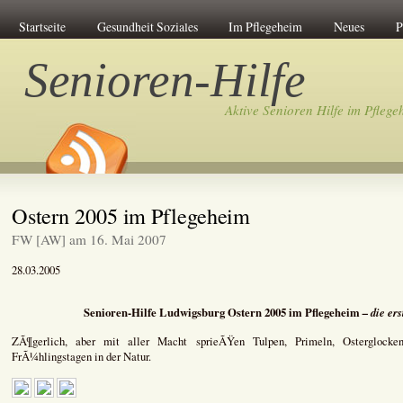
Startseite
Gesundheit Soziales
Im Pflegeheim
Neues
P
Senioren-Hilfe
Aktive Senioren Hilfe im Pflege
Ostern 2005 im Pflegeheim
FW [AW] am 16. Mai 2007
28.03.2005
Senioren-Hilfe Ludwigsburg Ostern 2005 im Pflegeheim
– die ers
ZÃ¶gerlich, aber mit aller Macht sprieÃŸen Tulpen, Primeln, Osterglocke
FrÃ¼hlingstagen in der Natur.