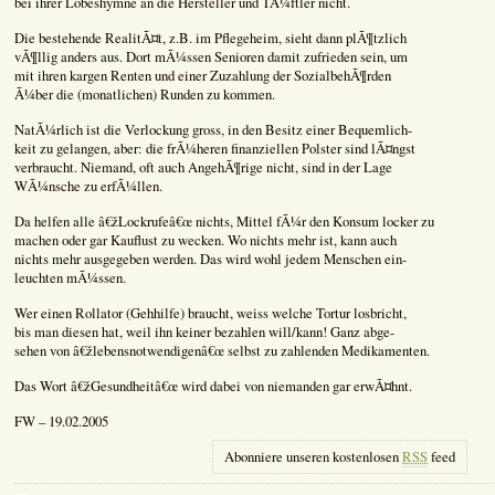
bei ihrer Lobeshymne an die Hersteller und TÃ¼ftler nicht.
Die bestehende RealitÃ¤t, z.B. im Pflegeheim, sieht dann plÃ¶tzlich
vÃ¶llig anders aus. Dort mÃ¼ssen Senioren damit zufrieden sein, um
mit ihren kargen Renten und einer Zuzahlung der SozialbehÃ¶rden
Ã¼ber die (monatlichen) Runden zu kommen.
NatÃ¼rlich ist die Verlockung gross, in den Besitz einer Bequemlich-
keit zu gelangen, aber: die frÃ¼heren finanziellen Polster sind lÃ¤ngst
verbraucht. Niemand, oft auch AngehÃ¶rige nicht, sind in der Lage
WÃ¼nsche zu erfÃ¼llen.
Da helfen alle â€žLockrufeâ€œ nichts, Mittel fÃ¼r den Konsum locker zu
machen oder gar Kauflust zu wecken. Wo nichts mehr ist, kann auch
nichts mehr ausgegeben werden. Das wird wohl jedem Menschen ein-
leuchten mÃ¼ssen.
Wer einen Rollator (Gehhilfe) braucht, weiss welche Tortur losbricht,
bis man diesen hat, weil ihn keiner bezahlen will/kann! Ganz abge-
sehen von â€žlebensnotwendigenâ€œ selbst zu zahlenden Medikamenten.
Das Wort â€žGesundheitâ€œ wird dabei von niemanden gar erwÃ¤hnt.
FW – 19.02.2005
Abonniere unseren kostenlosen
RSS
feed