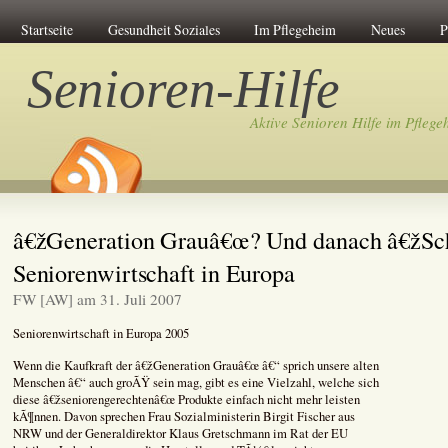
Startseite
Gesundheit Soziales
Im Pflegeheim
Neues
P
Senioren-Hilfe
Aktive Senioren Hilfe im Pflege
â€žGeneration Grauâ€œ? Und danach â€žS
Seniorenwirtschaft in Europa
FW [AW] am 31. Juli 2007
Seniorenwirtschaft in Europa 2005
Wenn die Kaufkraft der â€žGeneration Grauâ€œ â€“ sprich unsere alten
Menschen â€“ auch groÃŸ sein mag, gibt es eine Vielzahl, welche sich
diese â€žseniorengerechtenâ€œ Produkte einfach nicht mehr leisten
kÃ¶nnen. Davon sprechen Frau Sozialministerin Birgit Fischer aus
NRW und der Generaldirektor Klaus Gretschmann im Rat der EU