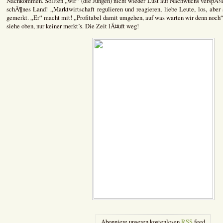
Nachkommen. Sollten „wir“ (die Jungen) nicht wieder Lust auf Nachwuchs verspÃ¼
schÃ¶nes Land! „Marktwirtschaft regulieren und reagieren, liebe Leute, los, aber
gemerkt. „Er“ macht mit! „Profitabel damit umgehen, auf was warten wir denn noch“
siehe oben, nur keiner merkt’s. Die Zeit lÃ¤uft weg!
Abonniere unseren kostenlosen
RSS
feed