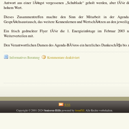
Antwort aus einer lÃ¤ngst vergessenen „Schublade“ geholt werden, aber fÃ¼r di
hohem Wert.
Dieses Zusammentreffen machte den Sinn der Mitarbeit in der Agenda 
GesprÃ¤chsaustausch, das weitere Kennenlernen und WertschÃ¤tzen an den jeweili
Ein frisch gedruckter Flyer fÃ¼r die 1. Energieinfotage im Februar 2003 
Weiterverteilen mit.
Den Verantwortlichen Damen des Agenda-BÃ¼ros ein herzliches DankeschÃ¶n bis 
für
Informatives Beratung
Kommentare deaktiviert
„Kick
off“
–
Party
am
15.01.2003
RSS
Senioren-Hilfe
trendXL
Copyright © 2001-2024
powered by
Alle Rechte vorbehalten.