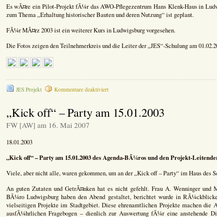
Es wÃ¤re ein Pilot-Projekt fÃ¼r das AWO-Pflegezentrum Hans Klenk-Haus in Ludwi
zum Thema „Erhaltung historischer Bauten und deren Nutzung“ ist geplant.
FÃ¼r MÃ¤rz 2003 ist ein weiterer Kurs in Ludwigsburg vorgesehen.
Die Fotos zeigen den Teilnehmerkreis und die Leiter der „JES“-Schulung am 01.02.2
für
JES Projekt
Kommentare deaktiviert
In
eigener
„Kick off“ – Party am 15.01.2003
Sache:
„JES“
FW [AW] am 16. Mai 2007
–
Jugend
18.01.2003
engagiert
sich
„Kick off“ – Party am 15.01.2003 des Agenda-BÃ¼ros und den Projekt-Leitende
Viele, aber nicht alle, waren gekommen, um an der „Kick off – Party“ im Haus des 
An guten Zutaten und GetrÃ¤nken hat es nicht gefehlt. Frau A. Wenninger und 
BÃ¼ro Ludwigsburg haben den Abend gestaltet, berichtet wurde in RÃ¼ckblicke
vielseitigen Projekte im Stadtgebiet. Diese ehrenamtlichen Projekte machen die 
ausfÃ¼hrlichen Fragebogen – dienlich zur Auswertung fÃ¼r eine anstehende D