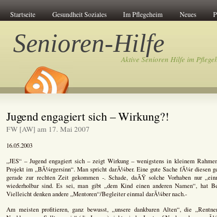
Startseite
Gesundheit Soziales
Im Pflegeheim
Neues
P
Senioren-Hilfe
Aktive Senioren Hilfe im Pflege
Jugend engagiert sich – Wirkung?!
FW [AW] am 17. Mai 2007
16.05.2003
„JES“ – Jugend engagiert sich – zeigt Wirkung – wenigstens in kleinem Rahmen
Projekt im „BÃ¼rgersinn“. Man spricht darÃ¼ber. Eine gute Sache fÃ¼r diesen g
gerade zur rechten Zeit gekommen -. Schade, daÃŸ solche Vorhaben nur „einm
wiederholbar sind. Es sei, man gibt „dem Kind einen anderen Namen“, hat Ber
Vielleicht denken andere „Mentoren“/Begleiter einmal darÃ¼ber nach.-
Am meisten profitieren, ganz bewusst, „unsere dankbaren Alten“, die „Rentne