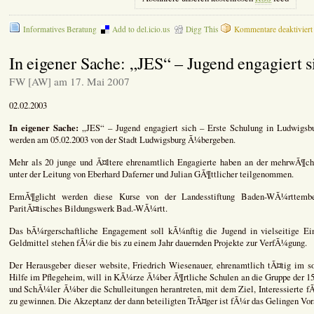
Informatives Beratung
Add to del.icio.us
Digg This
Kommentare deaktiviert
In eigener Sache: „JES“ – Jugend engagiert s
FW [AW] am 17. Mai 2007
02.02.2003
In eigener Sache:
„JES“ – Jugend engagiert sich – Erste Schulung in Ludwigsbur
werden am 05.02.2003 von der Stadt Ludwigsburg Ã¼bergeben.
Mehr als 20 junge und Ã¤ltere ehrenamtlich Engagierte haben an der mehrwÃ¶c
unter der Leitung von Eberhard Daferner und Julian GÃ¶ttlicher teilgenommen.
ErmÃ¶glicht werden diese Kurse von der Landesstiftung Baden-WÃ¼rttembe
ParitÃ¤tisches Bildungswerk Bad.-WÃ¼rtt.
Das bÃ¼rgerschaftliche Engagement soll kÃ¼nftig die Jugend in vielseitige Ein
Geldmittel stehen fÃ¼r die bis zu einem Jahr dauernden Projekte zur VerfÃ¼gung.
Der Herausgeber dieser website, Friedrich Wiesenauer, ehrenamtlich tÃ¤tig im s
Hilfe im Pflegeheim, will in KÃ¼rze Ã¼ber Ã¶rtliche Schulen an die Gruppe der 
und SchÃ¼ler Ã¼ber die Schulleitungen herantreten, mit dem Ziel, Interessierte f
zu gewinnen. Die Akzeptanz der dann beteiligten TrÃ¤ger ist fÃ¼r das Gelingen Vor