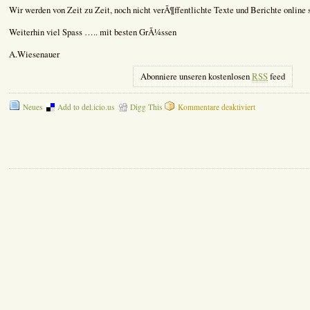
Wir werden von Zeit zu Zeit, noch nicht verÃ¶ffentlichte Texte und Berichte online s
Weiterhin viel Spass ….. mit besten GrÃ¼ssen
A.Wiesenauer
Abonniere unseren kostenlosen
RSS
feed
für
Neues
Add to del.icio.us
Digg This
Kommentare deaktiviert
Senioren-
Hilfe:
Neues
Gewand
&
Gedenken