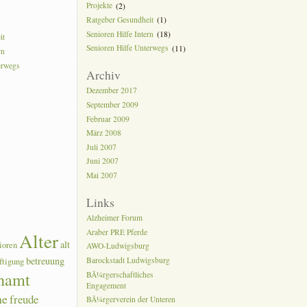
Projekte
(2)
Ratgeber Gesundheit
(1)
Senioren Hilfe Intern
(18)
it
Senioren Hilfe Unterwegs
(11)
rn
erwegs
Archiv
Dezember 2017
September 2009
Februar 2009
März 2008
Juli 2007
Juni 2007
Mai 2007
Links
Alzheimer Forum
Araber PRE Pferde
Alter
alt
ioren
AWO-Ludwigsburg
betreuung
Barockstadt Ludwigsburg
ftigung
namt
BÃ¼rgerschaftliches
Engagement
he
freude
BÃ¼rgerverein der Unteren