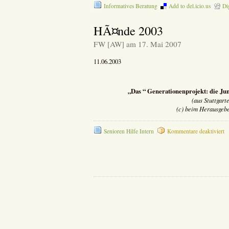
Informatives Beratung
Add to del.icio.us
Di
HÃ¤nde 2003
FW [AW] am 17. Mai 2007
11.06.2003
„Das “ Generationenprojekt: die Jun
(aus Stuttgart
(c) beim Herausgeb
fü
Senioren Hilfe Intern
Kommentare deaktiviert
H
2