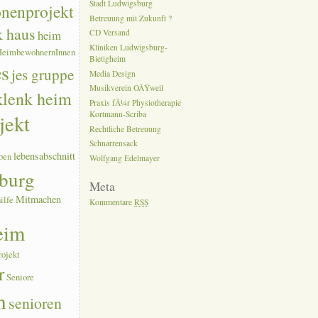
Stadt Ludwigsburg
onenprojekt
Betreuung mit Zukunft ?
k haus
heim
CD Versand
Kliniken Ludwigsburg-
HeimbewohnernInnen
Bietigheim
es
jes gruppe
Media Design
Musikverein OÃŸweil
 klenk heim
Praxis fÃ¼r Physiotherapie
Kortmann-Scriba
jekt
Rechtliche Betreuung
Schnarrensack
lebensabschnitt
ben
Wolfgang Edelmayer
burg
Meta
Mitmachen
ilfe
Kommentare
RSS
eim
rojekt
r
Seniore
n
senioren