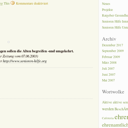
für
gg This
Kommentare deaktiviert
Neues
Seniorenberatung
Projekte
–
Ratgeber Gesundhe
Flyer
der
Senioren Hilfe Inte
Stadt
Senioren Hilfe Unt
Menden
Archiv
Dezember 2017
gen sollen die Alten begreifen -und umgekehrt.
September 2009
er Zeitung vom 07.06.2003)
Februar 2009
er
http://www.senioren-hilfe.org
März 2008
Juli 2007
r
Juni 2007
Ã¤nde
Mai 2007
003
Wortwolke
Aktive
aktive sen
werden
BeschÃ¤
ehre
Cafeteria
ehrenamtlic