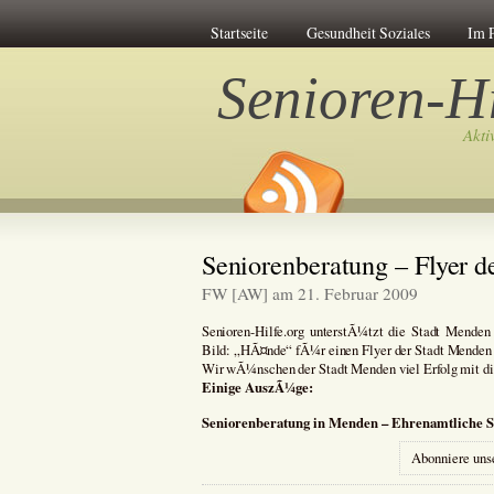
Startseite
Gesundheit Soziales
Im 
Senioren-Hi
Akti
Seniorenberatung – Flyer 
FW [AW] am 21. Februar 2009
Senioren-Hilfe.org unterstÃ¼tzt die Stadt Menden 
Bild: „HÃ¤nde“ fÃ¼r einen Flyer der Stadt Menden 
Wir wÃ¼nschen der Stadt Menden viel Erfolg mit di
Einige AuszÃ¼ge:
Seniorenberatung in Menden – Ehrenamtliche 
Abonniere uns