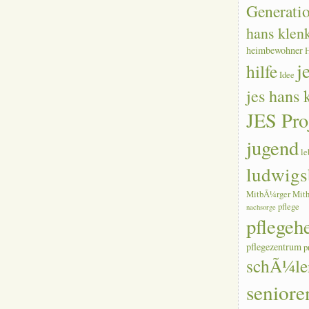
Generati
hans klen
heimbewohner
j
hilfe
Idee
jes hans
JES Pro
jugend
le
ludwigs
MitbÃ¼rger
Mith
pflege
nachsorge
pflegeh
pflegezentrum
p
schÃ¼le
seniore