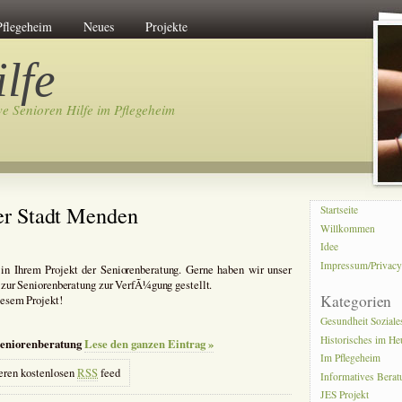
Pflegeheim
Neues
Projekte
lfe
ve Senioren Hilfe im Pflegeheim
der Stadt Menden
Startseite
Willkommen
Idee
Impressum/Privac
in Ihrem Projekt der Seniorenberatung. Gerne haben wir unser
zur Seniorenberatung zur VerfÃ¼gung gestellt.
Kategorien
esem Projekt!
Gesundheit Soziale
Historisches im He
Seniorenberatung
Lese den ganzen Eintrag »
Im Pflegeheim
eren kostenlosen
RSS
feed
Informatives Bera
JES Projekt