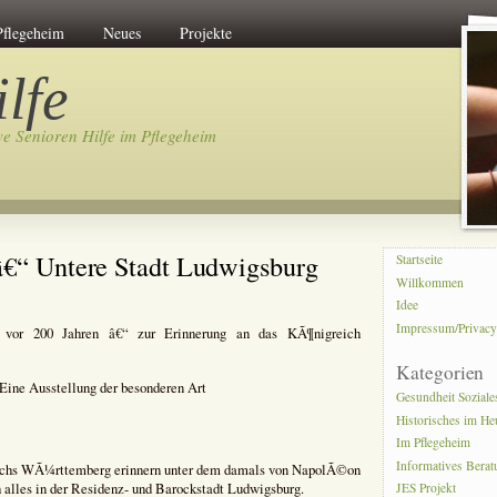
Pflegeheim
Neues
Projekte
lfe
ve Senioren Hilfe im Pflegeheim
â€“ Untere Stadt Ludwigsburg
Startseite
Willkommen
Idee
Impressum/Privac
it vor 200 Jahren â€“ zur Erinnerung an das KÃ¶nigreich
Kategorien
ine Ausstellung der besonderen Art
Gesundheit Soziale
Historisches im He
Im Pflegeheim
Informatives Bera
reichs WÃ¼rttemberg erinnern unter dem damals von NapolÃ©on
 alles in der Residenz- und Barockstadt Ludwigsburg.
JES Projekt