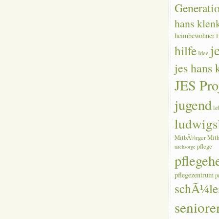
Generati
hans klen
heimbewohner
j
hilfe
Idee
jes hans
JES Pro
jugend
le
ludwigs
MitbÃ¼rger
Mith
pflege
nachsorge
pflegeh
pflegezentrum
p
schÃ¼le
seniore