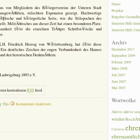
Neues
s von Mitgliedern des BÃ¼rgervereins der Unteren Stadt
Projekte
usgewÃ¤hlten, stilechten Exponaten gezeigt. Hochwertige
Ratgeber Gesundhe
hÃ¶fische und bÃ¼rgerliche Seite, wie die Stilepochen des
Senioren Hilfe Inte
lt. MilitÃ¤risches aus dieser Zeit hat einen besonderen Platz.
amkeit fÃ¼r die einzelnen TrÃ¤ger. SchriftstÃ¼cke und
Senioren Hilfe Unt
e.
Archiv
.K.H. Friedrich Herzog von WÃ¼rttemberg, hat fÃ¼r diese
Dezember 2017
Ein deutliches Zeichen der engen Verbundenheit des Hauses
nd den historischen DenkmÃ¤lern.
September 2009
Februar 2009
März 2008
Ludwigsburg 1893 e.V.
Juli 2007
Juni 2007
Mai 2007
eren kostenlosen
RSS
feed
Wortwolke
für
g This
Kommentare deaktiviert
NapolÃ©on
Aktive
aktive sen
â€“
werden
Friedrich
BeschÃ¤
â€“
ehre
Untere
Cafeteria
Stadt
ehrenamtlic
Ludwigsburg