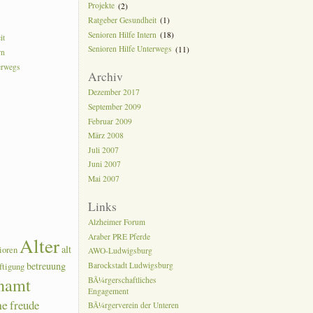
Projekte
(2)
Ratgeber Gesundheit
(1)
Senioren Hilfe Intern
(18)
it
Senioren Hilfe Unterwegs
(11)
rn
erwegs
Archiv
Dezember 2017
September 2009
Februar 2009
März 2008
Juli 2007
Juni 2007
Mai 2007
Links
Alzheimer Forum
Araber PRE Pferde
Alter
alt
ioren
AWO-Ludwigsburg
betreuung
Barockstadt Ludwigsburg
ftigung
namt
BÃ¼rgerschaftliches
Engagement
he
freude
BÃ¼rgerverein der Unteren