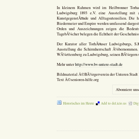
In kleinem Rahmen wird im Heilbronner Torhau
Ludwigsburg 1893 e.V. eine Ausstellung mit a
KunstgegenstÃ¤nde und Alltagsutensilien. Die 
Biedermeier und Empire werden umfassend dargestel
Orden und Auszeichnungen zeigen die Bedeuts
TagebÃ¼cher belegen die Echtheit der Geschehniss
Der Kurator aller TorhÃ¤user Ludwigsburgs, S
Ausstellung die Schirmherrschaft Ã¼bernommen. 
WÃ¼rttemberg zu Ludwigsburg, seinen BÃ¼rgern u
Mehr unter
http://www.bv-untere-stadt.de
Bildmaterial Â©BÃ¼rgerverein der Unteren Stadt 
Text Â©senioren-hilfe.org
Abonniere uns
Historisches im Heute
Add to del.icio.us
Dig