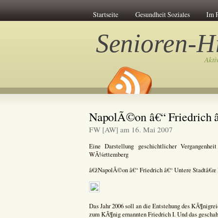
Startseite
Gesundheit Soziales
Im 
Senioren-Hi
Akti
NapolÃ©on â€“ Friedrich 
FW [AW] am 16. Mai 2007
Eine Darstellung geschichtlicher Vergangenhe
WÃ¼rttemberg
â€žNapolÃ©on â€“ Friedrich â€“ Untere Stadtâ€œ E
Das Jahr 2006 soll an die Entstehung des KÃ¶nig
zum KÃ¶nig ernannten Friedrich I. Und das geschah