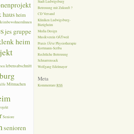
Stadt Ludwigsburg
onenprojekt
Betreuung mit Zukunft ?
k haus
heim
CD Versand
Kliniken Ludwigsburg-
HeimbewohnernInnen
Bietigheim
es
jes gruppe
Media Design
Musikverein OÃŸweil
 klenk heim
Praxis fÃ¼r Physiotherapie
Kortmann-Scriba
jekt
Rechtliche Betreuung
Schnarrensack
lebensabschnitt
ben
Wolfgang Edelmayer
burg
Meta
Mitmachen
ilfe
Kommentare
RSS
eim
rojekt
r
Seniore
n
senioren