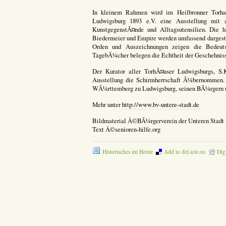
In kleinem Rahmen wird im Heilbronner Torhau
Ludwigsburg 1893 e.V. eine Ausstellung mit a
KunstgegenstÃ¤nde und Alltagsutensilien. Die 
Biedermeier und Empire werden umfassend dargestel
Orden und Auszeichnungen zeigen die Bedeuts
TagebÃ¼cher belegen die Echtheit der Geschehniss
Der Kurator aller TorhÃ¤user Ludwigsburgs, S
Ausstellung die Schirmherrschaft Ã¼bernommen. 
WÃ¼rttemberg zu Ludwigsburg, seinen BÃ¼rgern u
Mehr unter
http://www.bv-untere-stadt.de
Bildmaterial Â©BÃ¼rgerverein der Unteren Stadt 
Text Â©senioren-hilfe.org
Historisches im Heute
Add to del.icio.us
Dig