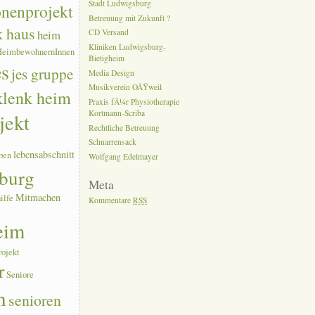
Stadt Ludwigsburg
onenprojekt
Betreuung mit Zukunft ?
k haus
heim
CD Versand
Kliniken Ludwigsburg-
HeimbewohnernInnen
Bietigheim
es
jes gruppe
Media Design
Musikverein OÃŸweil
 klenk heim
Praxis fÃ¼r Physiotherapie
Kortmann-Scriba
jekt
Rechtliche Betreuung
Schnarrensack
lebensabschnitt
ben
Wolfgang Edelmayer
burg
Meta
Mitmachen
ilfe
Kommentare
RSS
eim
rojekt
r
Seniore
n
senioren