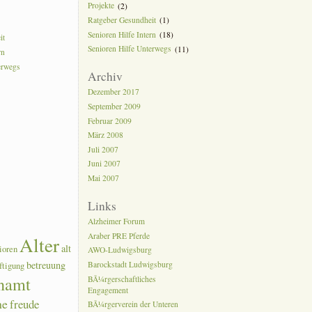
Projekte
(2)
Ratgeber Gesundheit
(1)
Senioren Hilfe Intern
(18)
it
Senioren Hilfe Unterwegs
(11)
rn
erwegs
Archiv
Dezember 2017
September 2009
Februar 2009
März 2008
Juli 2007
Juni 2007
Mai 2007
Links
Alzheimer Forum
Araber PRE Pferde
Alter
alt
ioren
AWO-Ludwigsburg
betreuung
Barockstadt Ludwigsburg
ftigung
namt
BÃ¼rgerschaftliches
Engagement
he
freude
BÃ¼rgerverein der Unteren