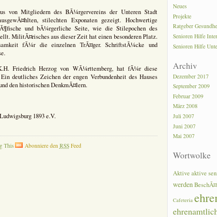
Neues
s von Mitgliedern des BÃ¼rgervereins der Unteren Stadt
Projekte
usgewÃ¤hlten, stilechten Exponaten gezeigt. Hochwertige
Ratgeber Gesundhe
hÃ¶fische und bÃ¼rgerliche Seite, wie die Stilepochen des
Senioren Hilfe Inte
lt. MilitÃ¤risches aus dieser Zeit hat einen besonderen Platz.
amkeit fÃ¼r die einzelnen TrÃ¤ger. SchriftstÃ¼cke und
Senioren Hilfe Unt
e.
Archiv
.K.H. Friedrich Herzog von WÃ¼rttemberg, hat fÃ¼r diese
Dezember 2017
Ein deutliches Zeichen der engen Verbundenheit des Hauses
nd den historischen DenkmÃ¤lern.
September 2009
Februar 2009
März 2008
Ludwigsburg 1893 e.V.
Juli 2007
Juni 2007
Mai 2007
g This
Abonniere den
RSS
Feed
Wortwolke
Aktive
aktive sen
werden
BeschÃ¤
ehre
Cafeteria
ehrenamtlic