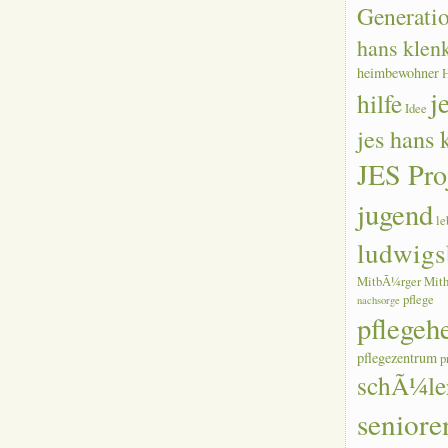
Generati
hans klen
heimbewohner
j
hilfe
Idee
jes hans
JES Pro
jugend
le
ludwigs
MitbÃ¼rger
Mith
pflege
nachsorge
pflegeh
pflegezentrum
p
schÃ¼le
seniore