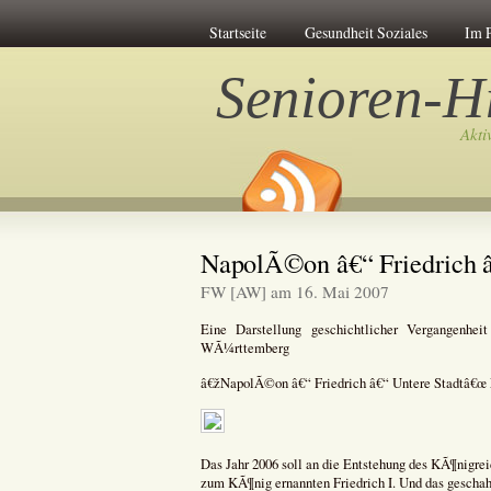
Startseite
Gesundheit Soziales
Im 
Senioren-Hi
Akti
NapolÃ©on â€“ Friedrich 
FW [AW] am 16. Mai 2007
Eine Darstellung geschichtlicher Vergangenhe
WÃ¼rttemberg
â€žNapolÃ©on â€“ Friedrich â€“ Untere Stadtâ€œ E
Das Jahr 2006 soll an die Entstehung des KÃ¶nig
zum KÃ¶nig ernannten Friedrich I. Und das geschah