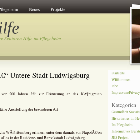
Pflegeheim
Neues
Projekte
lfe
ve Senioren Hilfe im Pflegeheim
â€“ Untere Stadt Ludwigsburg
Startseite
Willkommen
Idee
Impressum/Privac
it vor 200 Jahren â€“ zur Erinnerung an das KÃ¶nigreich
Kategorien
ine Ausstellung der besonderen Art
Gesundheit Soziale
Historisches im He
Im Pflegeheim
Informatives Bera
reichs WÃ¼rttemberg erinnern unter dem damals von NapolÃ©on
 alles in der Residenz- und Barockstadt Ludwigsburg.
JES Projekt