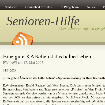
Startseite
Gesundheit Soziales
Im Pflegeheim
Neues
P
Senioren-Hilfe
Aktive Senioren Hilfe im Pflege
Eine gute KÃ¼che ist das halbe Leben
FW [AW] am 17. Mai 2007
14.04.2003
„Eine gute KÃ¼che ist das halbe Leben“ – Speisenversorung im Hans Klenk-H
KÃ¼chenmeister Ewald Raugust und Vera Brecht, DiÃ¤tassistentin bringen j
Heimbewohner, Mitarbeitern und TagesgÃ¤sten etwas „Frisches“ auf den Tisch.
Senioren passende Gerichte werden von den Mitarbeiterinnen „produziert“. Sogar
von der AOK werden zeitweise mit eingebaut. Ob FrÃ¼hstÃ¼ck, Mittagesse
Kaffeestunde und das Abendessen, alle Speisen werden sorgfÃ¤ltig und pÃ¼nktlic