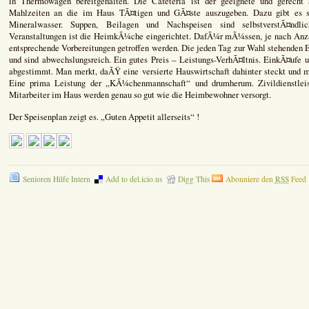
in Thermowagen bereitgehalten. Die Cafeteria ist der geeignete und gerecht
Mahlzeiten an die im Haus TÃ¤tigen und GÃ¤ste auszugeben. Dazu gibt es 
Mineralwasser. Suppen, Beilagen und Nachspeisen sind selbstverstÃ¤nd
Veranstaltungen ist die HeimkÃ¼che eingerichtet. DafÃ¼r mÃ¼ssen, je nach Anza
entsprechende Vorbereitungen getroffen werden. Die jeden Tag zur Wahl stehende
und sind abwechslungsreich. Ein gutes Preis – Leistungs-VerhÃ¤ltnis. EinkÃ¤ufe 
abgestimmt. Man merkt, daÃŸ eine versierte Hauswirtschaft dahinter steckt und m
Eine prima Leistung der „KÃ¼chenmannschaft“ und drumherum. Zivildienstlei
Mitarbeiter im Haus werden genau so gut wie die Heimbewohner versorgt.
Der Speisenplan zeigt es. „Guten Appetit allerseits“ !
Senioren Hilfe Intern
Add to del.icio.us
Digg This
Abonniere den
RSS
Feed