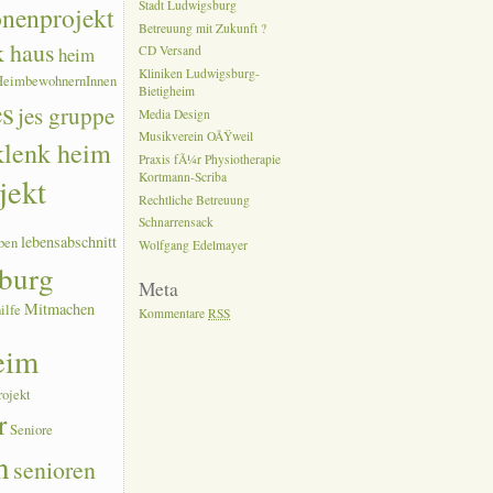
Stadt Ludwigsburg
onenprojekt
Betreuung mit Zukunft ?
k haus
heim
CD Versand
Kliniken Ludwigsburg-
HeimbewohnernInnen
Bietigheim
es
jes gruppe
Media Design
Musikverein OÃŸweil
 klenk heim
Praxis fÃ¼r Physiotherapie
Kortmann-Scriba
jekt
Rechtliche Betreuung
Schnarrensack
lebensabschnitt
ben
Wolfgang Edelmayer
burg
Meta
Mitmachen
ilfe
Kommentare
RSS
eim
rojekt
r
Seniore
n
senioren