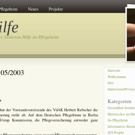
Pflegeheim
Neues
Projekte
lfe
ve Senioren Hilfe im Pflegeheim
05/2003
Startseite
Willkommen
Idee
Impressum/Privac
s
Kategorien
Gesundheit Soziale
lehnt der Vorstandsvorsitzende des VdAK Herbert Rebscher die
Historisches im He
erung strikt ab. Auf dem Deutschen Pflegeforum in Berlin
Ã¼rup Kommission, die Pflegeversicherung entweder ganz
Im Pflegeheim
Informatives Bera
JES Projekt
r Pflegeversicherung seien gesamtÃ¶konomisch unausgegoren,