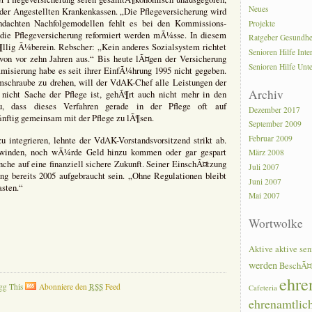
Neues
s der Angestellten Krankenkassen. „Die Pflegeversicherung wird
hdachten Nachfolgemodellen fehlt es bei den Kommissions-
Projekte
 die Pflegeversicherung reformiert werden mÃ¼sse. In diesem
Ratgeber Gesundhe
lig Ã¼berein. Rebscher: „Kein anderes Sozialsystem richtet
Senioren Hilfe Inte
on vor zehn Jahren aus.“ Bis heute lÃ¤gen der Versicherung
Senioren Hilfe Unt
misierung habe es seit ihrer EinfÃ¼hrung 1995 nicht gegeben.
mschraube zu drehen, will der VdAK-Chef alle Leistungen der
Archiv
nicht Sache der Pflege ist, gehÃ¶rt auch nicht mehr in den
u, dass dieses Verfahren gerade in der Pflege oft auf
Dezember 2017
nftig gemeinsam mit der Pflege zu lÃ¶sen.
September 2009
Februar 2009
 integrieren, lehnte der VdAK-Vorstandsvorsitzend strikt ab.
hwinden, noch wÃ¼rde Geld hinzu kommen oder gar gespart
März 2008
nche auf eine finanziell sichere Zukunft. Seiner EinschÃ¤tzung
Juli 2007
ung bereits 2005 aufgebraucht sein. „Ohne Regulationen bleibt
Juni 2007
asten.“
Mai 2007
Wortwolke
Aktive
aktive sen
werden
BeschÃ¤
ehre
gg This
Abonniere den
RSS
Feed
Cafeteria
ehrenamtlic