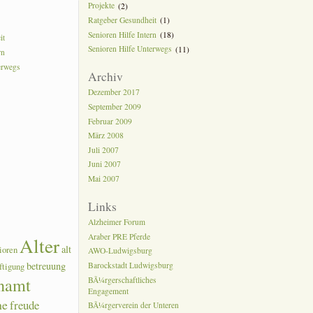
Projekte
(2)
Ratgeber Gesundheit
(1)
Senioren Hilfe Intern
(18)
it
Senioren Hilfe Unterwegs
(11)
rn
erwegs
Archiv
Dezember 2017
September 2009
Februar 2009
März 2008
Juli 2007
Juni 2007
Mai 2007
Links
Alzheimer Forum
Araber PRE Pferde
Alter
alt
ioren
AWO-Ludwigsburg
betreuung
Barockstadt Ludwigsburg
ftigung
namt
BÃ¼rgerschaftliches
Engagement
he
freude
BÃ¼rgerverein der Unteren