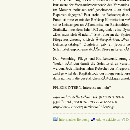
kritisierte der Vorstandsvorsitzende des Verbande
im Moment politisch reif geschossen – an durc
Experten dagegen.“ Fest stehe, so Rebscher, dass
Punkt stimme er mit der RÃ¼rup-Kommission vÃ¶l
seine Leistungen an Ã¶konomischen Basiszahlen v
Statistiken aus dem Jahr 1992 zugrunde; eine Dyna
„Das muss sich Ã¤ndern.“ Statt aber an der Syste
Pflegeversicherung kritisch Ã¼berprÃ¼fen. „Was 
Leistungskatalog.“ Zugleich gab er jedoch z
Schnittstellenprobleme stoÃŸe. Diese gelte es kÃ¼
Den Vorschlag, Pflege- und Krankenversicherung zu
Weder wÃ¼rden damit die Schnittstellen versc
werden. Jede Illusion nahm Rebscher der Pflegebra
zufolge wird der Kapitalstock der Pflegeversicher
dann nur noch, die gesetzlichen RÃ¼cklagen anzut
PFLEGE INTERN. Interesse an mehr?
Infos und Bestell-Hotline: Tel. (030) 59 00 90 80.
(Quelle: HÃ„USLICHE PFLEGE 05/2003)
http://www.vincentz.net/haeuslichepflege
Informatives Beratung
Add to del.icio.us
Di