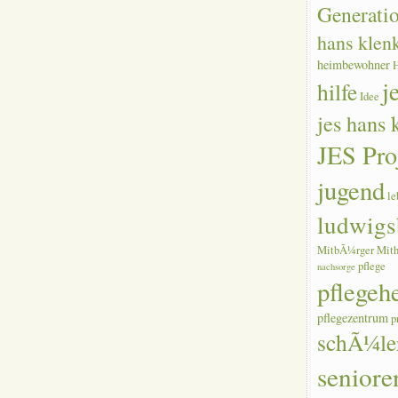
Generati
hans klen
heimbewohner
j
hilfe
Idee
jes hans
JES Pro
jugend
le
ludwigs
MitbÃ¼rger
Mith
pflege
nachsorge
pflegeh
pflegezentrum
p
schÃ¼le
seniore