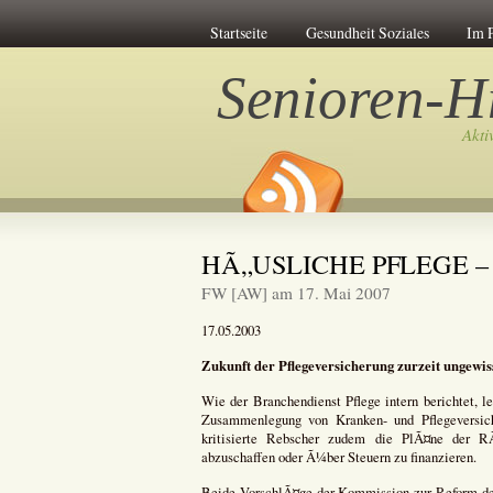
Startseite
Gesundheit Soziales
Im 
Senioren-Hi
Akti
HÃ„USLICHE PFLEGE – 
FW [AW] am 17. Mai 2007
17.05.2003
Zukunft der Pflegeversicherung zurzeit ungewis
Wie der Branchendienst Pflege intern berichtet, 
Zusammenlegung von Kranken- und Pflegeversich
kritisierte Rebscher zudem die PlÃ¤ne der R
abzuschaffen oder Ã¼ber Steuern zu finanzieren.
Beide VorschlÃ¤ge der Kommission zur Reform de