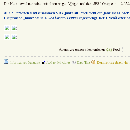
Die Heimbewohner haben mit ihren AngehÃ¶rigen und der „JES“-Gruppe am 12.05.2
Alle 7 Personen sind zusammen 5 0 7 Jahre alt! Vielleicht ein Jahr mehr oder w
Hauptsache „man“ hat sein GedÃ¤chtnis etwas angestrengt. Der 1. SchÃ¤tzer na
Abonniere unseren kostenlosen
RSS
feed
Informatives Beratung
Add to del.icio.us
Digg This
Kommentare deaktiviert