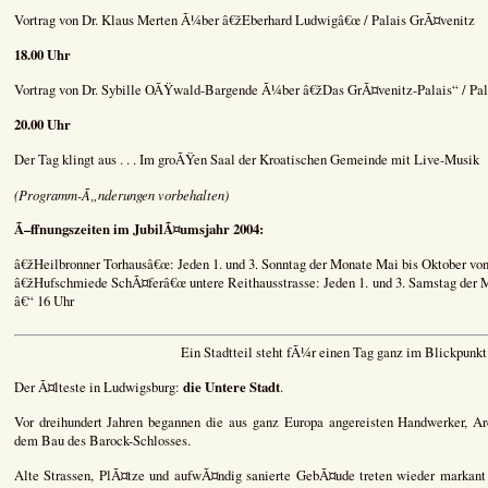
Vortrag von Dr. Klaus Merten Ã¼ber â€žEberhard Ludwigâ€œ / Palais GrÃ¤venitz
18.00 Uhr
Vortrag von Dr. Sybille OÃŸwald-Bargende Ã¼ber â€žDas GrÃ¤venitz-Palais“ / Pal
20.00 Uhr
Der Tag klingt aus . . . Im groÃŸen Saal der Kroatischen Gemeinde mit Live-Musik
(Programm-Ã„nderungen vorbehalten)
Ã–ffnungszeiten im JubilÃ¤umsjahr 2004:
â€žHeilbronner Torhausâ€œ: Jeden 1. und 3. Sonntag der Monate Mai bis Oktober von
â€žHufschmiede SchÃ¤ferâ€œ untere Reithausstrasse: Jeden 1. und 3. Samstag der 
â€“ 16 Uhr
Ein Stadtteil steht fÃ¼r einen Tag ganz im Blickpunkt
die Untere Stadt
Der Ã¤lteste in Ludwigsburg:
.
Vor dreihundert Jahren begannen die aus ganz Europa angereisten Handwerker, A
dem Bau des Barock-Schlosses.
Alte Strassen, PlÃ¤tze und aufwÃ¤ndig sanierte GebÃ¤ude treten wieder markant 