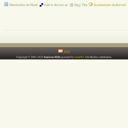
f
Historisches im Heute
Add to del.icio.us
Digg This
Kommentare deaktiviert
P
z
F
d
U
S
RSS
Senioren-Hilfe
trendXL
Copyright © 2001-2024
powered by
Alle Rechte vorbehalten.