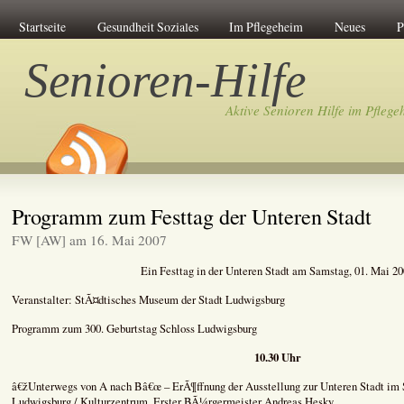
Startseite
Gesundheit Soziales
Im Pflegeheim
Neues
P
Senioren-Hilfe
Aktive Senioren Hilfe im Pflege
Programm zum Festtag der Unteren Stadt
FW [AW] am 16. Mai 2007
Ein Festtag in der Unteren Stadt am Samstag, 01. Mai 2
Veranstalter: StÃ¤dtisches Museum der Stadt Ludwigsburg
Programm zum 300. Geburtstag Schloss Ludwigsburg
10.30 Uhr
â€žUnterwegs von A nach Bâ€œ – ErÃ¶ffnung der Ausstellung zur Unteren Stadt i
Ludwigsburg / Kulturzentrum. Erster BÃ¼rgermeister Andreas Hesky