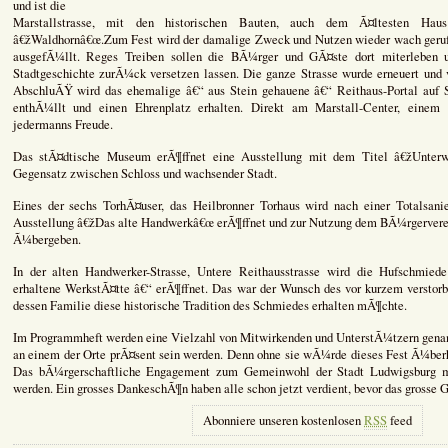
und ist die
Marstallstrasse, mit den historischen Bauten, auch dem Ã¤ltesten Hau
â€žWaldhornâ€œ.Zum Fest wird der damalige Zweck und Nutzen wieder wach gerufe
ausgefÃ¼llt. Reges Treiben sollen die BÃ¼rger und GÃ¤ste dort miterleben un
Stadtgeschichte zurÃ¼ck versetzen lassen. Die ganze Strasse wurde erneuert und
AbschluÃŸ wird das ehemalige â€“ aus Stein gehauene â€“ Reithaus-Portal auf St
enthÃ¼llt und einen Ehrenplatz erhalten. Direkt am Marstall-Center, einem 
jedermanns Freude.
Das stÃ¤dtische Museum erÃ¶ffnet eine Ausstellung mit dem Titel â€žUnte
Gegensatz zwischen Schloss und wachsender Stadt.
Eines der sechs TorhÃ¤user, das Heilbronner Torhaus wird nach einer Totalsan
Ausstellung â€žDas alte Handwerkâ€œ erÃ¶ffnet und zur Nutzung dem BÃ¼rgerverei
Ã¼bergeben.
In der alten Handwerker-Strasse, Untere Reithausstrasse wird die Hufschmied
erhaltene WerkstÃ¤tte â€“ erÃ¶ffnet. Das war der Wunsch des vor kurzem verstorb
dessen Familie diese historische Tradition des Schmiedes erhalten mÃ¶chte.
Im Programmheft werden eine Vielzahl von Mitwirkenden und UnterstÃ¼tzern genann
an einem der Orte prÃ¤sent sein werden. Denn ohne sie wÃ¼rde dieses Fest Ã¼ber
Das bÃ¼rgerschaftliche Engagement zum Gemeinwohl der Stadt Ludwigsburg mu
werden. Ein grosses DankeschÃ¶n haben alle schon jetzt verdient, bevor das grosse G
Abonniere unseren kostenlosen
RSS
feed