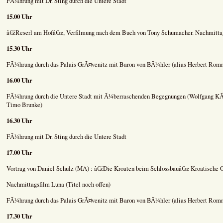
FÃ¼hrung mit Dr. Sting durch die Untere Stadt
15.00 Uhr
â€žReserl am Hofâ€œ, Verfilmung nach dem Buch von Tony Schumacher. Nachmitta
15.30 Uhr
FÃ¼hrung durch das Palais GrÃ¤venitz mit Baron von BÃ¼hler (alias Herbert Rom
16.00 Uhr
FÃ¼hrung durch die Untere Stadt mit Ã¼berraschenden Begegnungen (Wolfgang KÃ
Timo Brunke)
16.30 Uhr
FÃ¼hrung mit Dr. Sting durch die Untere Stadt
17.00 Uhr
Vortrag von Daniel Schulz (MA) : â€žDie Kroaten beim Schlossbauâ€œ Kroatische
Nachmittagsfilm Luna (Titel noch offen)
FÃ¼hrung durch das Palais GrÃ¤venitz mit Baron von BÃ¼hler (alias Herbert Rom
17.30 Uhr