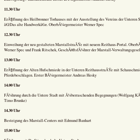
11.30 Uhr
ErÃ¶ffnung des Heilbronner Torhauses mit der Ausstellung des Vereins der Unteren 
â€žDas alte Handwerkâ€œ. OberbÃ¼rgermeister Werner Spec
12.30 Uhr
Einweihung der neu gestalteten MarstallstraÃŸe mit neuem Reithaus-Portal. Ober
Werner Spec und Frank Ritschek, GeschÃ¤ftsfÃ¼hrer der Marstall-Verwaltungsgesel
13.00 Uhr
ErÃ¶ffnung der Alten Hufschmiede in der Unteren ReithausstraÃŸe mit Schauschmi
Pferdebeschlagen. Erster BÃ¼rgermeister Andreas Hesky
14.00 Uhr
FÃ¼hrung durch die Untere Stadt mit Ã¼berraschenden Begegnungen (Wolfgang KÃ
Timo Brunke)
14.30 Uhr
Besteigung des Marstall-Centers mit Edmund Banhart
15.00 Uhr