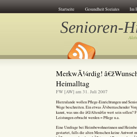
Startseite
Gesundheit Soziales
Im 
Senioren-Hi
Akti
MerkwÃ¼rdig! â€žWunschd
Heimalltag
FW [AW] am 31. Juli 2007
Hierzulande wollen Pflege-Einrichtungen und Seni
Wege beschreiten. Ein etwas Ã¼berraschender Vorg
kannt, was uns die â€žAltenâ€œ wert sein sollen?
Leistungen erbracht werden = Pflege u.a.
Eine Umfrage bei Heimbewohnerinnen und Heimbe
gestartet, falls die alten Menschen keine Antwort 