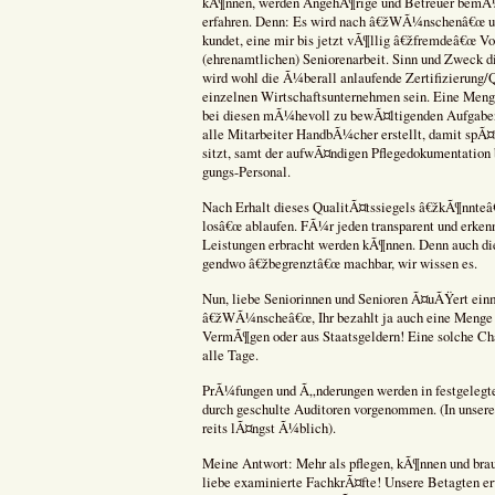
kÃ¶nnen, werden AngehÃ¶rige und Betreuer bemÃ
erfahren. Denn: Es wird nach â€žWÃ¼nschenâ€œ u
kundet, eine mir bis jetzt vÃ¶llig â€žfremdeâ€œ Vo
(ehrenamtlichen) Seniorenarbeit. Sinn und Zweck d
wird wohl die Ã¼berall anlaufende Zertifizierung/Q
einzelnen Wirtschaftsunternehmen sein. Eine Meng
bei diesen mÃ¼hevoll zu bewÃ¤ltigenden Aufgabe
alle Mitarbeiter HandbÃ¼cher erstellt, damit spÃ¤
sitzt, samt der aufwÃ¤ndigen Pflegedokumentation 
gungs-Personal.
Nach Erhalt dieses QualitÃ¤tssiegels â€žkÃ¶nnteâ
losâ€œ ablaufen. FÃ¼r jeden transparent und erken
Leistungen erbracht werden kÃ¶nnen. Denn auch die
gendwo â€žbegrenztâ€œ machbar, wir wissen es.
Nun, liebe Seniorinnen und Senioren Ã¤uÃŸert ein
â€žWÃ¼nscheâ€œ, Ihr bezahlt ja auch eine Menge
VermÃ¶gen oder aus Staatsgeldern! Eine solche Cha
alle Tage.
PrÃ¼fungen und Ã„nderungen werden in festgelegt
durch geschulte Auditoren vorgenommen. (In unsere
reits lÃ¤ngst Ã¼blich).
Meine Antwort: Mehr als pflegen, kÃ¶nnen und brau
liebe examinierte FachkrÃ¤fte! Unsere Betagten er