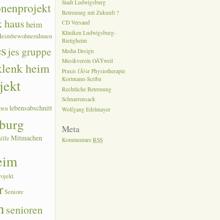
Stadt Ludwigsburg
onenprojekt
Betreuung mit Zukunft ?
k haus
heim
CD Versand
Kliniken Ludwigsburg-
HeimbewohnernInnen
Bietigheim
es
jes gruppe
Media Design
Musikverein OÃŸweil
 klenk heim
Praxis fÃ¼r Physiotherapie
Kortmann-Scriba
jekt
Rechtliche Betreuung
Schnarrensack
lebensabschnitt
ben
Wolfgang Edelmayer
burg
Meta
Mitmachen
ilfe
Kommentare
RSS
eim
rojekt
r
Seniore
n
senioren