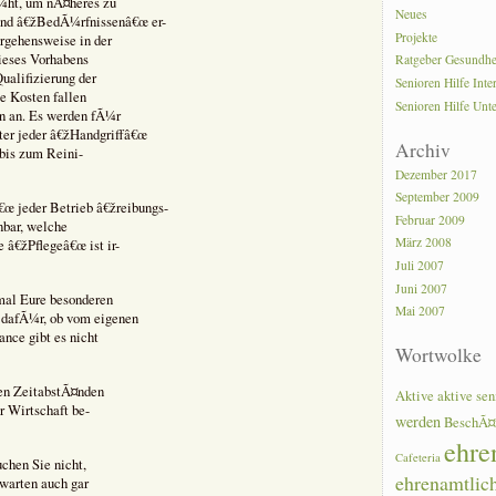
¼ht, um nÃ¤heres zu
Neues
nd â€žBedÃ¼rfnissenâ€œ er-
Projekte
rgehensweise in der
ieses Vorhabens
Ratgeber Gesundhe
ualifizierung der
Senioren Hilfe Inte
e Kosten fallen
Senioren Hilfe Unt
n an. Es werden fÃ¼r
ter jeder â€žHandgriffâ€œ
Archiv
bis zum Reini-
Dezember 2017
September 2009
€œ jeder Betrieb â€žreibungs-
Februar 2009
nbar, welche
März 2008
 â€žPflegeâ€œ ist ir-
Juli 2007
Juni 2007
mal Eure besonderen
Mai 2007
 dafÃ¼r, ob vom eigenen
nce gibt es nicht
Wortwolke
en ZeitabstÃ¤nden
Aktive
aktive sen
r Wirtschaft be-
werden
BeschÃ¤
ehre
Cafeteria
chen Sie nicht,
ehrenamtlic
warten auch gar