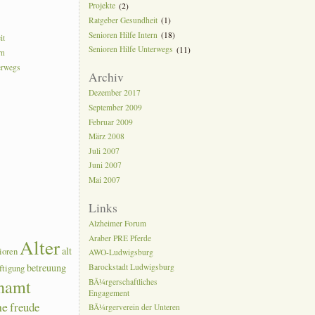
Projekte
(2)
Ratgeber Gesundheit
(1)
Senioren Hilfe Intern
(18)
it
Senioren Hilfe Unterwegs
(11)
rn
erwegs
Archiv
Dezember 2017
September 2009
Februar 2009
März 2008
Juli 2007
Juni 2007
Mai 2007
Links
Alzheimer Forum
Araber PRE Pferde
Alter
alt
ioren
AWO-Ludwigsburg
betreuung
Barockstadt Ludwigsburg
ftigung
namt
BÃ¼rgerschaftliches
Engagement
he
freude
BÃ¼rgerverein der Unteren