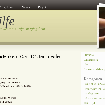
Pflegeheim
Neues
Projekte
lfe
ve Senioren Hilfe im Pflegeheim
enkenâ€œ â€“ der ideale
Startseite
Willkommen
Idee
Impressum/Privac
Kategorien
orenheime neue
ang. Hat man er-
Gesundheit Soziale
 FÃ¼r wie viel â€žGeldâ€œ
Historisches im He
Im Pflegeheim
wohnern wird
Informatives Bera
mehr geben
JES Projekt