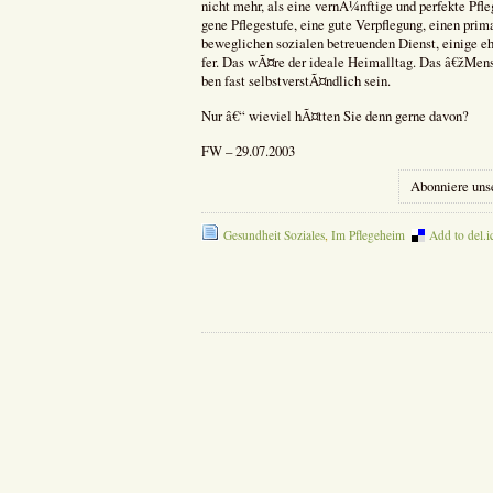
nicht mehr, als eine vernÃ¼nftige und perfekte Pfl
gene Pflegestufe, eine gute Verpflegung, einen prim
beweglichen sozialen betreuenden Dienst, einige e
fer. Das wÃ¤re der ideale Heimalltag. Das â€žMe
ben fast selbstverstÃ¤ndlich sein.
Nur â€“ wieviel hÃ¤tten Sie denn gerne davon?
FW – 29.07.2003
Abonniere uns
Gesundheit Soziales
,
Im Pflegeheim
Add to del.i