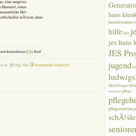
ege, eine ausgewo-
Generati
a Hausarzt, einen
hrenamtliche Hel-
hans klen
nschlicheâ€œ mÃ¼sste dane-
heimbewohner
j
hilfe
Idee
jes hans
JES Pro
eren kostenlosen
RSS
feed
jugend
für
cio.us
Digg This
Kommentare deaktiviert
le
MerkwÃ¼rdig!
ludwigs
â€žWunschdenkenâ€œ
â€“
der
MitbÃ¼rger
Mith
ideale
pflege
nachsorge
Heimalltag
pflegeh
pflegezentrum
p
schÃ¼le
seniore